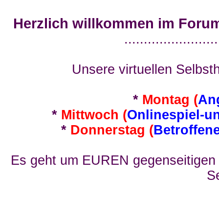
Herzlich willkommen im Foru
........................
Unsere virtuellen Selbsth
*
Montag (
An
*
Mittwoch (
Onlinespiel-u
*
Donnerstag (
Betroffen
Es geht um EUREN gegenseitigen E
Se