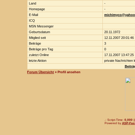
Land
-
Homepage
-
E-Mail
michimyco@yahoo
ICQ
MSN Messenger
Geburtsdatum
20.11.1972
Mitglied seit
12.11.2007 20:01:46
Beiträge
3
Beiträge pro Tag
0
zuletzt Online
17.11.2007 13:47:25
letzte Aktion
private Nachrichten 
Beitr
Forum Übersicht
» Profil ansehen
.: Script-Time:
0,000
|
Powered by
ASP-Fas