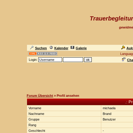
Trauerbegleit
gewidme
Suchen
Kalender
Galerie
Auk
Languag
Login:
Cha
Forum Übersicht
» Profil ansehen
.: P
Vorname
michaela
Nachname
Brand
Gruppe
Benutzer
Rang
Geschlecht
-