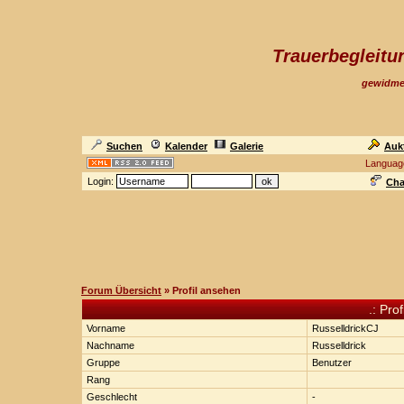
Trauerbegleit
gewidme
Suchen
Kalender
Galerie
Auk
Languag
Login:
Cha
Forum Übersicht
» Profil ansehen
.: Prof
Vorname
RusselldrickCJ
Nachname
Russelldrick
Gruppe
Benutzer
Rang
Geschlecht
-