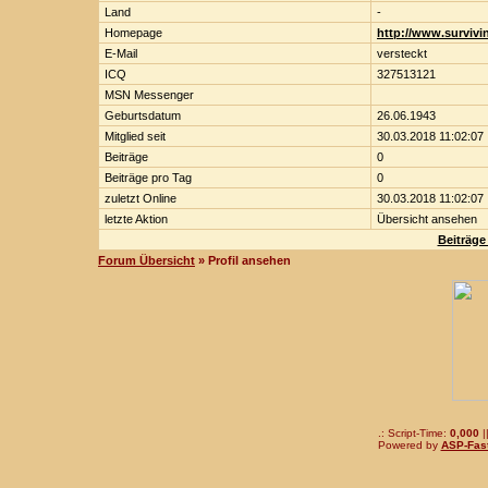
Land
-
Homepage
http://www.surviv
E-Mail
versteckt
ICQ
327513121
MSN Messenger
Geburtsdatum
26.06.1943
Mitglied seit
30.03.2018 11:02:07
Beiträge
0
Beiträge pro Tag
0
zuletzt Online
30.03.2018 11:02:07
letzte Aktion
Übersicht ansehen
Beiträge
Forum Übersicht
» Profil ansehen
.: Script-Time:
0,000
|
Powered by
ASP-Fas