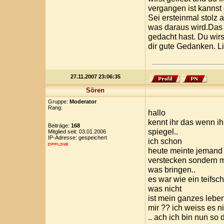
vergangen ist kannst 
Sei ersteinmal stolz a
was daraus wird.Das ze
gedacht hast. Du wirs
dir gute Gedanken. L
27.11.2007 23:06:35
Sören
Gruppe:
Moderator
Rang:
hallo
kennt ihr das wenn ih
Beiträge:
168
spiegel..
Mitglied seit: 03.01.2006
IP-Adresse: gespeichert
ich schon
heute meinte jemand z
verstecken sondern m
was bringen..
es war wie ein teifsc
was nicht
ist mein ganzes leben
mir ?? ich weiss es n
.. ach ich bin nun so