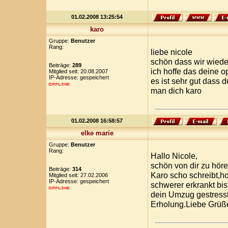
01.02.2008 13:25:54
karo
Gruppe:
Benutzer
Rang:
liebe nicole
schön dass wir wieder
Beiträge:
289
ich hoffe das deine o
Mitglied seit: 20.08.2007
IP-Adresse: gespeichert
es ist sehr gut dass d
man dich karo
01.02.2008 16:58:57
elke marie
Gruppe:
Benutzer
Rang:
Hallo Nicole,
schön von dir zu höre
Beiträge:
314
Karo scho schreibt,hof
Mitglied seit: 27.02.2006
IP-Adresse: gespeichert
schwerer erkrankt bis
dein Umzug gestresst
Erholung.Liebe Grüß