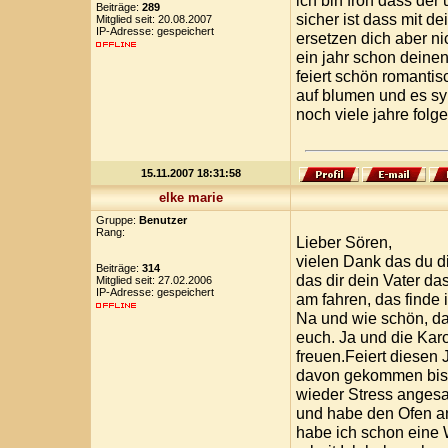
ich bin froh dass der
Beiträge:
289
sicher ist dass mit d
Mitglied seit: 20.08.2007
IP-Adresse: gespeichert
ersetzen dich aber ni
ein jahr schon deinen 
feiert schön romantis
auf blumen und es sym
noch viele jahre folg
15.11.2007 18:31:58
elke marie
Gruppe:
Benutzer
Rang:
Lieber Sören,
vielen Dank das du d
Beiträge:
314
das dir dein Vater das
Mitglied seit: 27.02.2006
IP-Adresse: gespeichert
am fahren, das finde 
Na und wie schön, da
euch. Ja und die Kar
freuen.Feiert diesen 
davon gekommen bist.
wieder Stress angesag
und habe den Ofen an
habe ich schon eine W