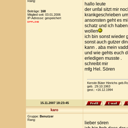
Rang:
hallo leute
der unfal sitzt mir no
Beiträge:
168
krankgeschrieben um
Mitglied seit: 03.01.2006
IP-Adresse: gespeichert
ansonsten geht es mir
schatz und ich haben
wollen
ich bin sonst wieder 
sonst auch gutzer din
kann . aba mein vadde
und wie gehts euch d
erledigen musste .
schreibt mir
mfg Hel. Sören
Kerstin Büter Hinrichs geb.
geb. :29.10.1963
gest.: +16.12.1994
15.11.2007 18:23:45
karo
Gruppe:
Benutzer
Rang:
lieber sören