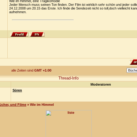
Wie im Himmel, eine Tragikomödie
Jeder Mensch muss seinen Ton finden. Der Film ist wirklich sehr schön und jeder soll
24.12.2008 um 20.15 das Erste. Ich finde die Sendezeit nicht so toll,doch vielleicht ka
aufnehmen.
alle Zeiten sind
GMT +1:00
Thread-Info
Moderatoren
Sören
ücher, und Filme
» Wie im Himmel