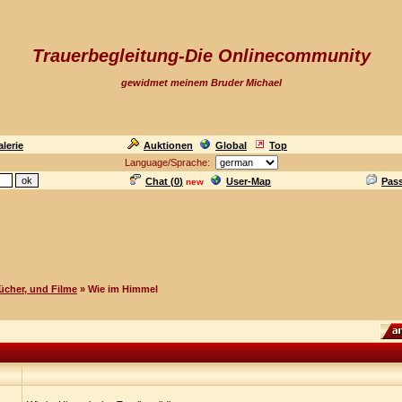
Trauerbegleitung-Die Onlinecommunity
gewidmet meinem Bruder Michael
lerie
Auktionen
Global
Top
Language/Sprache:
Chat (
0
)
User-Map
Pas
new
ücher, und Filme
» Wie im Himmel