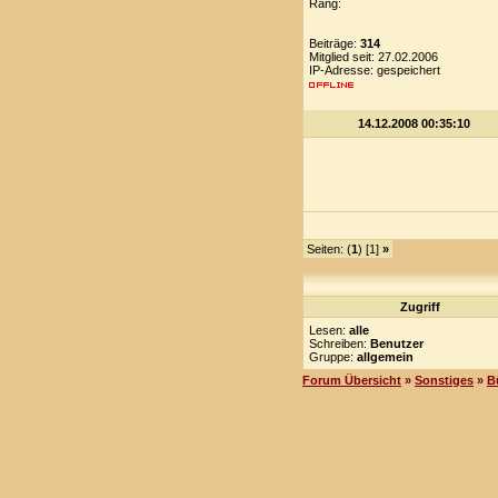
Rang:
Beiträge:
314
Mitglied seit: 27.02.2006
IP-Adresse: gespeichert
14.12.2008 00:35:10
Seiten: (
1
) [1]
»
Zugriff
Lesen:
alle
Schreiben:
Benutzer
Gruppe:
allgemein
Forum Übersicht
»
Sonstiges
»
B