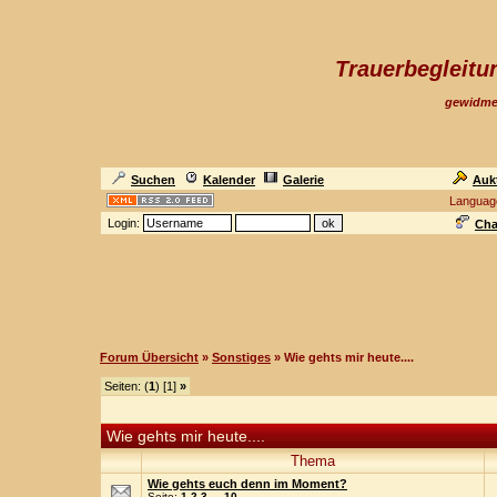
Trauerbegleit
gewidme
Suchen
Kalender
Galerie
Auk
Languag
Login:
Cha
Forum Übersicht
»
Sonstiges
» Wie gehts mir heute....
Seiten: (
1
) [1]
»
Wie gehts mir heute....
Thema
Wie gehts euch denn im Moment?
Seite:
1
2
3
...
10