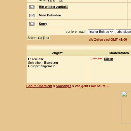
Bin wieder zurück!
Mein Befinden
Sorry
sortieren nach
Seiten: (
1
) [1]
»
alle Zeiten sind
GMT +1:00
Zugriff
Moderatoren
Sören
Lesen:
alle
Schreiben:
Benutzer
Gruppe:
allgemein
Forum Übersicht
»
Sonstiges
» Wie gehts mir heute....