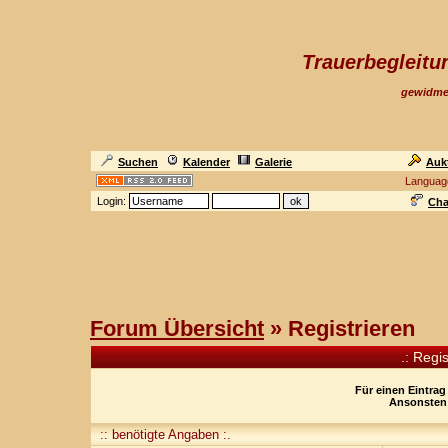
Trauerbegleit
gewidme
Suchen
Kalender
Galerie
Auk
Languag
Login:
Cha
Forum Übersicht
» Registrieren
.: Regi
Für einen Eintrag
Ansonsten 
:: benötigte Angaben :.