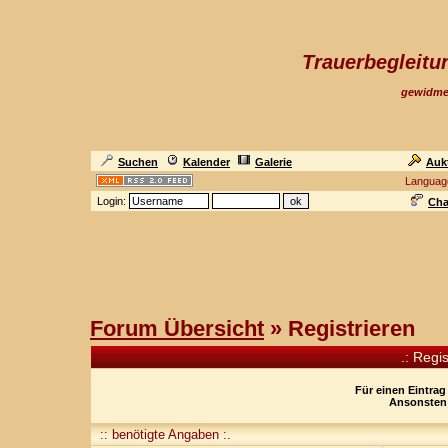
Trauerbegleit
gewidme
Suchen
Kalender
Galerie
Auk
Languag
Login:
Cha
Forum Übersicht
» Registrieren
.: Regi
Für einen Eintrag
Ansonsten 
:: benötigte Angaben :.