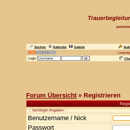
Trauerbegleit
gewidme
Suchen
Kalender
Galerie
Auk
Languag
Login:
Cha
Forum Übersicht
» Registrieren
.: Regi
:: benötigte Angaben :.
Benutzername / Nick
Passwort