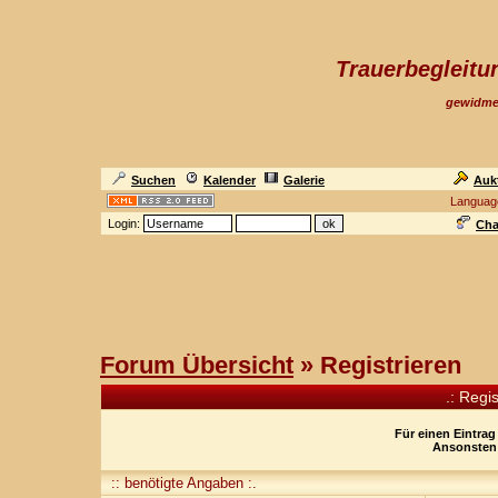
Trauerbegleit
gewidme
Suchen
Kalender
Galerie
Auk
Languag
Login:
Cha
Forum Übersicht
» Registrieren
.: Regi
Für einen Eintrag
Ansonsten 
:: benötigte Angaben :.