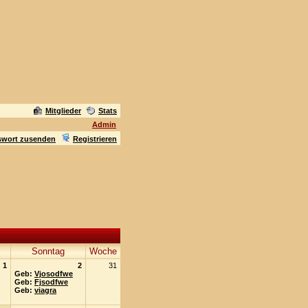
Mitglieder
Stats
Admin
swort zusenden
Registrieren
Sonntag
Woche
1
2
31
Geb:
Vjosodfwe
Geb:
Fjsodfwe
Geb:
viagra