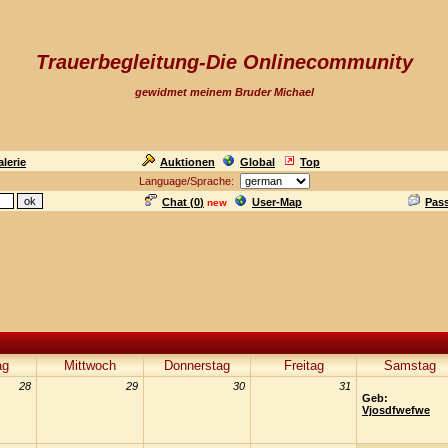
Trauerbegleitung-Die Onlinecommunity
gewidmet meinem Bruder Michael
lerie
Auktionen
Global
Top
Language/Sprache:
Chat (
0
)
User-Map
Pas
new
ag
Mittwoch
Donnerstag
Freitag
Samstag
28
29
30
31
Geb:
Vjosdfwefwe