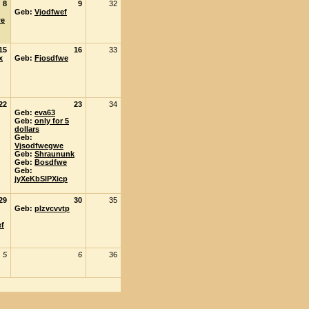
8
9
32
Geb:
Vjodfwef
we
15
16
33
x
Geb:
Fjosdfwe
22
23
34
Geb:
eva63
Geb:
only for 5
dollars
Geb:
Vjsodfwegwe
Geb:
Shraununk
Geb:
Bosdfwe
Geb:
jyXeKbSIPXicp
29
30
35
Geb:
plzvcvvtp
ef
5
6
36