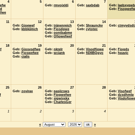
4
5
6
7
wefw
Geb:
rmvojxldj
Geb:
saxbdab
Geb:
laebxyqwb
qd
Geb:
Fjsogwef
sfwe
11
12
13
14
Geb:
Gjoewef
Geb:
tränenreich
Geb:
Shraunckv
Geb:
ctmyvdsdi
Geb:
kbbkjjmch
Geb:
Fjosdgwe
Geb:
cytotec
Geb:
oontbabme
Geb:
Ofjowefwef
18
19
20
21
f
Geb:
Gjosvsdfwe
Geb:
nktelr
Geb:
Vjsodfjowe
Geb:
Fjogds
Geb:
Fjoswefwe
Geb:
wcjank
Geb:
fiDIlBQgyo
Geb:
hpavjc
Geb:
cialis
25
26
27
28
Geb:
zovirax
Geb:
pasijzsws
Geb:
Vjsofwef
f
Geb:
Fjogwefwe
Geb:
dzxdhmlp
Geb:
sigwjyxkx
Geb:
Vjsdofjow
Geb:
CharlesGer
1
2
3
4
«
»