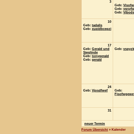
3
Geb:
Vjsof
Geb:
ygsyf
Geb:
Vjbod
10
Geb:
tadalis
Geb:
xupidbcepzi
17
Geb:
Gerald und
Geb:
vspyzk
Sieglinde
Geb:
tonygerald
Geb:
gerald
24
Geb:
Vjosdfwef
Geb:
Fjsofwgewe
31
neuer Termin
Forum Übersicht
» Kalender