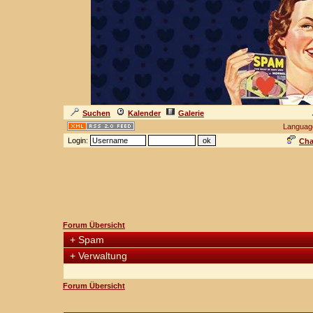
Suchen
Kalender
Galerie
Languag
Login:
Cha
Forum Übersicht
+
Spam
+
Verwaltung
Forum Übersicht