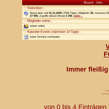
.: Board - Info :.
:: Statistiken :.
Board aktiv seit
01.11.2005
(7586 Tage), Mitglieder
29
, neuestes Mi
27 995
, Zugriffe diesen Monat
3 390
,
mehr ..
:: Mitglieder online :.
keiner online
:: Kalender-Events (nächsten 14 Tage) :.
keine Termine vorhanden
F
Immer fleißi
..::
von 0 bis 4 Einträgen