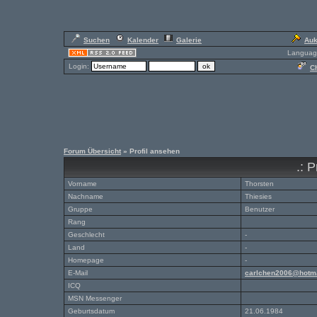
Suchen
Kalender
Galerie
Auk
Languag
Login:
Ch
Forum Übersicht
» Profil ansehen
.: P
Vorname
Thorsten
Nachname
Thiesies
Gruppe
Benutzer
Rang
Geschlecht
-
Land
-
Homepage
-
E-Mail
carlchen2006@hotma
ICQ
MSN Messenger
Geburtsdatum
21.06.1984