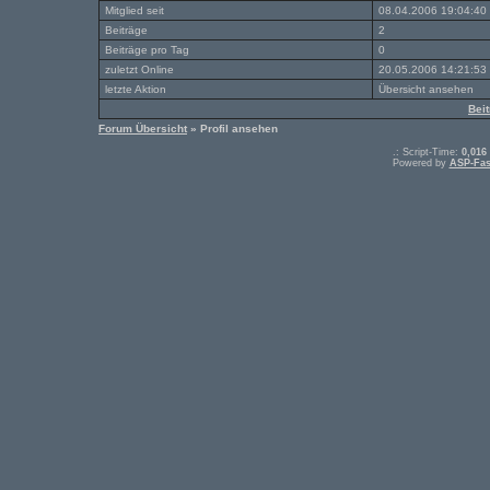
Mitglied seit
08.04.2006 19:04:40
Beiträge
2
Beiträge pro Tag
0
zuletzt Online
20.05.2006 14:21:53
letzte Aktion
Übersicht ansehen
Bei
Forum Übersicht
» Profil ansehen
.: Script-Time:
0,016
Powered by
ASP-Fas