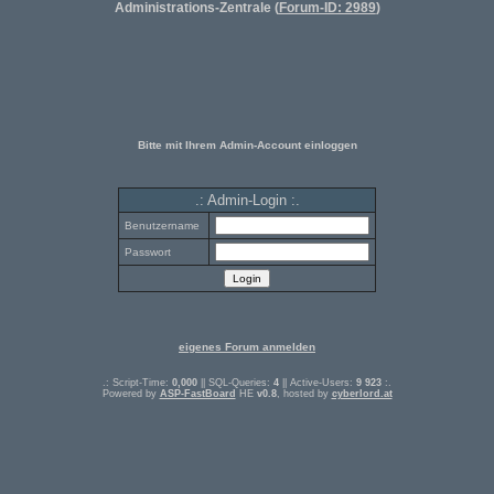
Administrations-Zentrale (
Forum-ID: 2989
)
Bitte mit Ihrem Admin-Account einloggen
.: Admin-Login :.
Benutzername
Passwort
eigenes Forum anmelden
.: Script-Time:
0,000
|| SQL-Queries:
4
|| Active-Users:
9 923
:.
Powered by
ASP-FastBoard
HE
v0.8
, hosted by
cyberlord.at