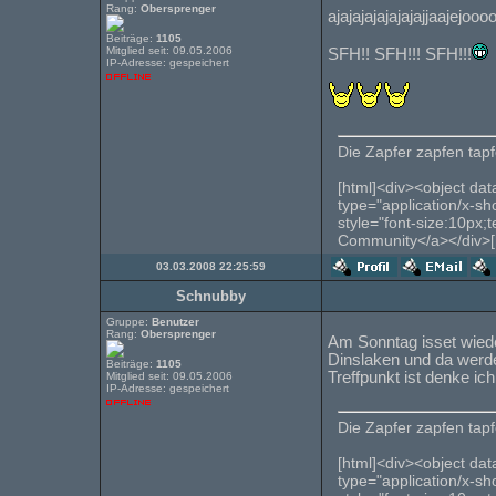
Rang:
Obersprenger
ajajajajajajajajjaajejo
Beiträge:
1105
Mitglied seit: 09.05.2006
SFH!! SFH!!! SFH!!!
IP-Adresse: gespeichert
Die Zapfer zapfen tapfe
[html]<div><object dat
type="application/x-s
style="font-size:10px;
Community</a></div>[
03.03.2008 22:25:59
Schnubby
Gruppe:
Benutzer
Rang:
Obersprenger
Am Sonntag isset wied
Dinslaken und da werde
Beiträge:
1105
Treffpunkt ist denke i
Mitglied seit: 09.05.2006
IP-Adresse: gespeichert
Die Zapfer zapfen tapfe
[html]<div><object dat
type="application/x-s