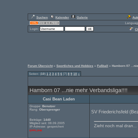
Suchen
Kalender
Galerie
Auk
Languag
Login:
Ch
Forum Übersicht
»
Sportliches und Hobbies
»
Fußball
» Hamborn 07 ...nie
Seiten: (
10
)
1
2
3
4
5
6
[7]
8
9
10
»
Hamborn 07 ...nie mehr Verbandsliga!!!!
Casi Bean Laden
Gruppe:
Benutzer
Rang:
Obersprenger
SV Friederichsfeld (Bez
Beiträge:
1440
Mitglied seit: 08.09.2005
Zieht noch mal dran...
IP-Adresse: gespeichert