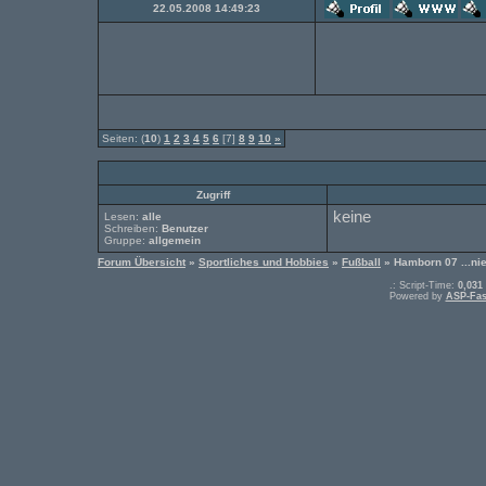
22.05.2008 14:49:23
Seiten: (
10
)
1
2
3
4
5
6
[7]
8
9
10
»
Zugriff
keine
Lesen:
alle
Schreiben:
Benutzer
Gruppe:
allgemein
Forum Übersicht
»
Sportliches und Hobbies
»
Fußball
» Hamborn 07 ...nie
.: Script-Time:
0,031
Powered by
ASP-Fas