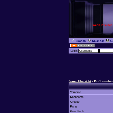
Wenn ihr einen
Suchen
Kalender
Ga
Login:
Forum Übersicht
» Profil ansehe
Vorname
Nachname
Gruppe
Rang
Geschlecht