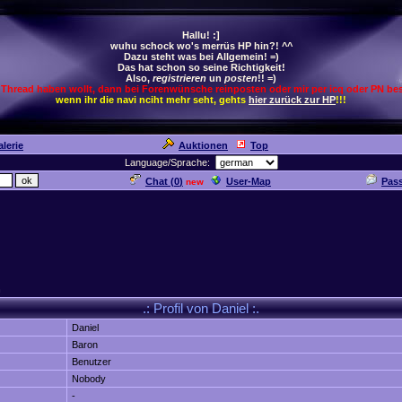
Hallu! :]
wuhu schock wo's merrüs HP hin?! ^^
Dazu steht was bei Allgemein! =)
Das hat schon so seine Richtigkeit!
Also,
registrieren
un
posten
!! =)
 Thread haben wollt, dann bei Forenwünsche reinposten oder mir per icq oder PN bes
wenn ihr die navi nciht mehr seht, gehts
hier zurück zur HP
!!!
lerie
Auktionen
Top
Language/Sprache:
Chat (
0
)
User-Map
Pas
new
n
.: Profil von Daniel :.
Daniel
Baron
Benutzer
Nobody
-