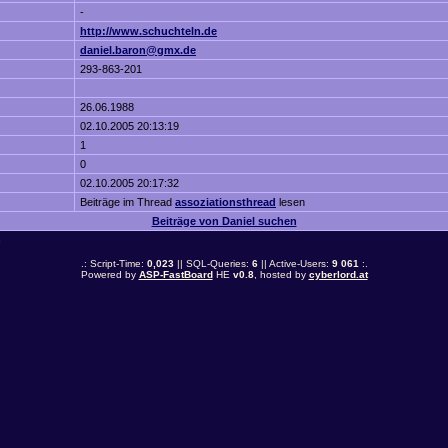
-
http://www.schuchteln.de
daniel.baron@gmx.de
293-863-201
26.06.1988
02.10.2005 20:13:19
1
0
02.10.2005 20:17:32
Beiträge im Thread
assoziationsthread
lesen
Beiträge von Daniel suchen
n
.: Script-Time:
0,023
|| SQL-Queries:
6
|| Active-Users:
9 061
:.
Powered by
ASP-FastBoard
HE
v0.8
, hosted by
cyberlord.at