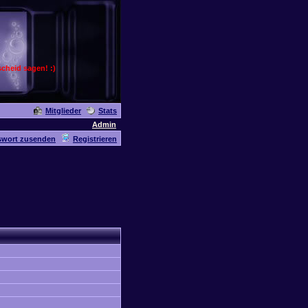
cheid sagen! :)
Mitglieder
Stats
Admin
swort zusenden
Registrieren