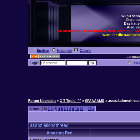
wuhu schoc
Dazu ste
Das hat s
Also,
re
Wenn ihr einen Thread haben wollt, dann bei For
wenn ihr die navi ncih
Suchen
Kalender
Galerie
Languag
Login:
Cha
Forum Übersicht
»
Off-Topic! ^^
»
SPAAAAM!!
» assoziationsthread
Seiten: (
15
)
1
2
[3]
4
5
6
7
8
9
10
11
...
15
»
assoziationsthread
Amazing Red