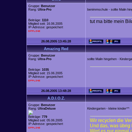
Gruppe:
Benutzer
Rang:
Ultra-Pro
benimmschule - sollte Malin hi
Beiträge:
1110
tut ma bitte mein Bi
Mitglied seit: 16.06.2005
IP-Adresse: gespeichert
26.08.2005 13:45:28
Amazing Red
Gruppe:
Benutzer
Rang:
Ultra-Pro
sollte Malin hingehen - Kinderg
Beiträge:
1035
Mitglied seit: 15.06.2005
IP-Adresse: gespeichert
26.08.2005 13:48:28
A.D.I.O.Z.
Gruppe:
Benutzer
Rang:
UltraDeluxe
Kindergarten - kleine kinder^^
Beiträge:
779
Wir recyclen die Ve
Mitglied seit: 05.06.2005
IP-Adresse: gespeichert
Und das, was übrig 
Wird es nur einmal