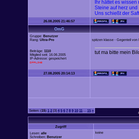
Ihr hättet es wisse
Steine auf herz und
Uns schießt der Saf
26.08.2005 21:46:57
OmG
Gruppe:
Benutzer
Rang:
Ultra-Pro
spitzen klasse - Gegenteil von 
Beiträge:
1110
tut ma bitte mein Bi
Mitglied seit: 16.06.2005
IP-Adresse: gespeichert
27.08.2005 20:14:13
Seiten: (
15
)
1
2
[3]
4
5
6
7
8
9
10
11
...
15
»
Zugriff
keine
Lesen:
alle
Schreiben:
Benutzer