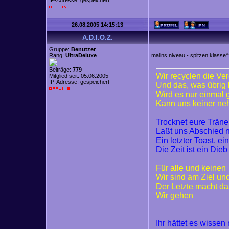
IP-Adresse: gespeichert
26.08.2005 14:15:13
A.D.I.O.Z.
Gruppe:
Benutzer
Rang:
UltraDeluxe
malins niveau - spitzen klasse^
Beiträge:
779
Wir recyclen die Ve
Mitglied seit: 05.06.2005
IP-Adresse: gespeichert
Und das, was übrig 
Wird es nur einmal
Kann uns keiner n
Trocknet eure Trän
Laßt uns Abschied
Ein letzter Toast, ei
Die Zeit ist ein Dieb
Für alle und keinen
Wir sind am Ziel un
Der Letzte macht da
Wir gehen
Ihr hättet es wisse