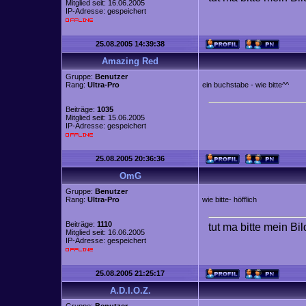
Mitglied seit: 16.06.2005
IP-Adresse: gespeichert
25.08.2005 14:39:38
Amazing Red
Gruppe:
Benutzer
Rang:
Ultra-Pro
ein buchstabe - wie bitte^^
Beiträge:
1035
Mitglied seit: 15.06.2005
IP-Adresse: gespeichert
25.08.2005 20:36:36
OmG
Gruppe:
Benutzer
Rang:
Ultra-Pro
wie bitte- höfflich
Beiträge:
1110
tut ma bitte mein Bi
Mitglied seit: 16.06.2005
IP-Adresse: gespeichert
25.08.2005 21:25:17
A.D.I.O.Z.