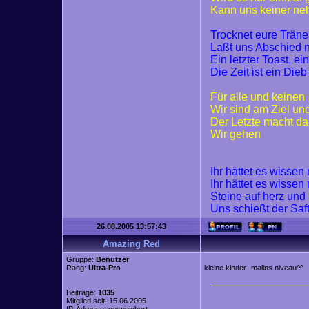
Kann uns keiner n
Trocknet eure Trän
Laßt uns Abschied
Ein letzter Toast, ei
Die Zeit ist ein Dieb
Für alle und keinen
Wir sind am Ziel un
Der Letzte macht da
Wir gehen
Ihr hättet es wisse
Ihr hättet es wisse
Steine auf herz und
Uns schießt der Saf
26.08.2005 13:57:43
Amazing Red
Gruppe:
Benutzer
Rang:
Ultra-Pro
kleine kinder- malins niveau^^
Beiträge:
1035
Mitglied seit: 15.06.2005