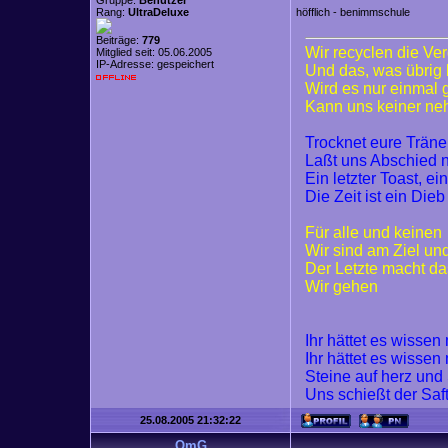
Gruppe:
Benutzer
Rang:
UltraDeluxe
höfflich - benimmschule
Beiträge:
779
Wir recyclen die Ve
Mitglied seit: 05.06.2005
IP-Adresse: gespeichert
Und das, was übrig 
Wird es nur einmal
Kann uns keiner n
Trocknet eure Trän
Laßt uns Abschied
Ein letzter Toast, ei
Die Zeit ist ein Dieb
Für alle und keinen
Wir sind am Ziel un
Der Letzte macht da
Wir gehen
Ihr hättet es wisse
Ihr hättet es wisse
Steine auf herz und
Uns schießt der Saf
25.08.2005 21:32:22
OmG