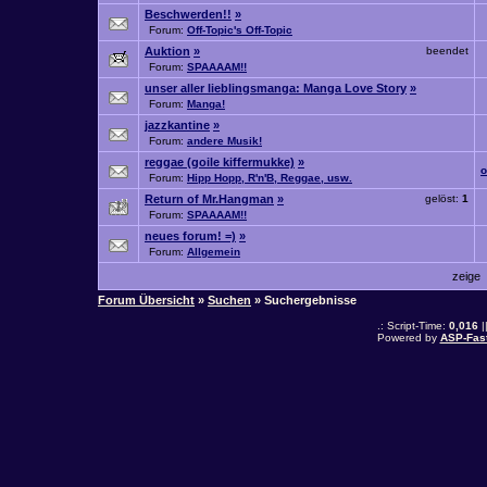
Beschwerden!!
»
Forum:
Off-Topic's Off-Topic
Auktion
»
beendet
Forum:
SPAAAAM!!
unser aller lieblingsmanga: Manga Love Story
»
Forum:
Manga!
jazzkantine
»
Forum:
andere Musik!
reggae (goile kiffermukke)
»
o
Forum:
Hipp Hopp, R'n'B, Reggae, usw.
Return of Mr.Hangman
»
gelöst:
1
Forum:
SPAAAAM!!
neues forum! =)
»
Forum:
Allgemein
zeige
Forum Übersicht
»
Suchen
» Suchergebnisse
.: Script-Time:
0,016
|
Powered by
ASP-Fas