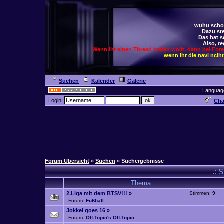
wuhu schoc
Dazu ste
Das hat s
Also,
re
Wenn ihr einen Thread haben wollt, dann bei For
wenn ihr die navi ncih
Suchen
Kalender
Galerie
Languag
Login:
Cha
Forum Übersicht
»
Suchen
» Suchergebnisse
.: 
Thema
2.Liga mit dem BTSV!!!
»
Stimmen:
9
Forum:
Fußball
Jokkel goes 16
»
Forum:
Off-Topic's Off-Topic