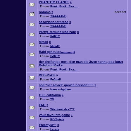
PHANTOM PLANET
»
Forum:
Punk, Rock, Ska....
nomma
»
beendet
Forum:
SPAAAAM!!
assoziationsthread
»
Forum:
SPAAAAM!!
Partyz-terminä und zou!
»
Forum:
PARTY
Metal!
»
Forum:
Metall!
Bald gehts los.............
»
Forum:
PARTY
der dreifaltige gott, den man die ärzte nennt, oda kurz:
BelaFarinRod
»
Forum:
Punk, Rock, Ska....
DFB-Pokal
»
Forum:
Fußball
soll "net soviel" ganich heissen???
»
Forum:
Hausaufgaben
O.C. california
»
Forum:
TV
FAQ
»
Forum:
Wie funzt das???
your favourite game
»
Forum:
PC-Spiele
Freestyle^^
»
Forum:
Lyrics