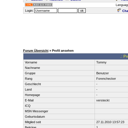
Languag
Login:
Cha
Forum Übersicht
» Profil ansehen
.: Pr
Vorname
Tommy
Nachname
Gruppe
Benutzer
Rang
Forenchecker
Geschlecht
-
Land
-
Homepage
-
E-Mail
versteckt
ICQ
MSN Messenger
Geburtsdatum
Mitglied seit
27.11.2010 13:57:23
Beiträge
1