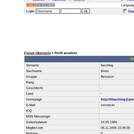
Languag
Login:
Cha
Forum Übersicht
» Profil ansehen
.: P
Vorname
fasching
Nachname
timon
Gruppe
Benutzer
Rang
Geschlecht
-
Land
-
Homepage
http://tfasching@gm
E-Mail
versteckt
ICQ
MSN Messenger
Geburtsdatum
14.05.1984
Mitglied seit
06.11.2006 15:36:06
Beiträge
0