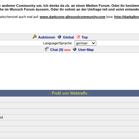
nz anderen Community um. Ich denke da zb. an einen Medien Forum. Oder ihr bestimm
e im Wunsch Forum äussern. Oder ihr nehmt an der Umfrage teil und votet entweder
Zwischenzeit auch mal auf:
www.darkzone-allroundcommunity.com
bzw.
http://darkallr
Auktionen
Global
Top
Language/Sprache:
Chat (
0
)
User-Map
new
.: Profil von Webtreffs :.
ed