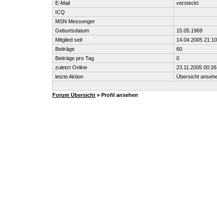
E-Mail
versteckt
ICQ
MSN Messenger
Geburtsdatum
15.05.1969
Mitglied seit
14.04.2005 21:10
Beiträge
60
Beiträge pro Tag
0
zuletzt Online
23.11.2005 00:26
letzte Aktion
Übersicht anseh
Forum Übersicht
» Profil ansehen