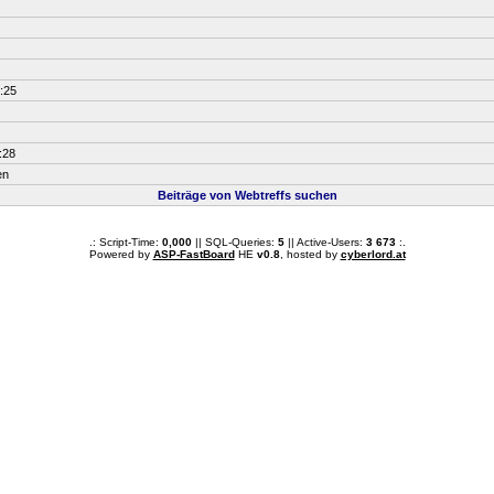
:25
:28
en
Beiträge von Webtreffs suchen
.: Script-Time:
0,000
|| SQL-Queries:
5
|| Active-Users:
3 673
:.
Powered by
ASP-FastBoard
HE
v0.8
, hosted by
cyberlord.at