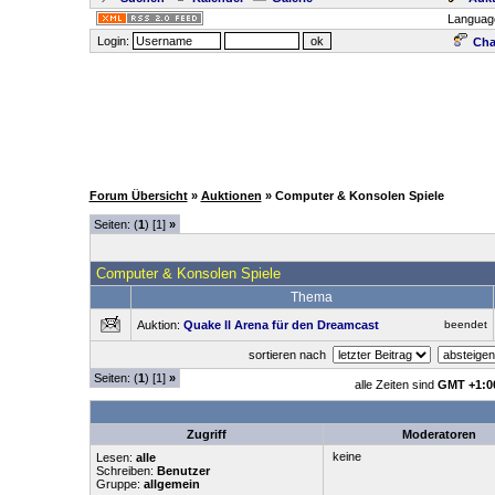
Languag
Login:
Cha
Forum Übersicht
»
Auktionen
» Computer & Konsolen Spiele
Seiten: (
1
) [1]
»
Computer & Konsolen Spiele
Thema
Auktion:
Quake ll Arena für den Dreamcast
beendet
sortieren nach
Seiten: (
1
) [1]
»
alle Zeiten sind
GMT +1:0
Zugriff
Moderatoren
keine
Lesen:
alle
Schreiben:
Benutzer
Gruppe:
allgemein