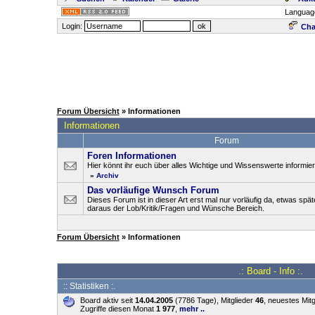
Languag
Login:
Cha
Forum Übersicht
» Informationen
Informationen
Forum
Foren Informationen
Hier könnt ihr euch über alles Wichtige und Wissenswerte informier
»
Archiv
Das vorläufige Wunsch Forum
Dieses Forum ist in dieser Art erst mal nur vorläufig da, etwas spä
daraus der Lob/Kritik/Fragen und Wünsche Bereich.
Forum Übersicht
» Informationen
.: Board - Info :.
:: Statistiken :.
Board aktiv seit
14.04.2005
(7786 Tage), Mitglieder
46
, neuestes Mitg
Zugriffe diesen Monat
1 977
,
mehr ..