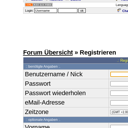
Languag
Login:
Cha
Forum Übersicht
» Registrieren
.: Reg
:: benötigte Angaben :.
Benutzername / Nick
Passwort
Passwort wiederholen
eMail-Adresse
Zeitzone
:: optionale Angaben :.
Vorname