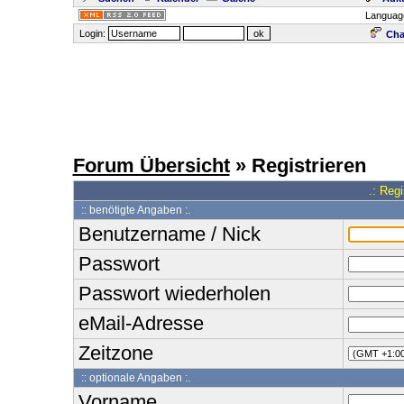
Languag
Login:
Cha
Forum Übersicht
» Registrieren
.: Reg
:: benötigte Angaben :.
Benutzername / Nick
Passwort
Passwort wiederholen
eMail-Adresse
Zeitzone
:: optionale Angaben :.
Vorname