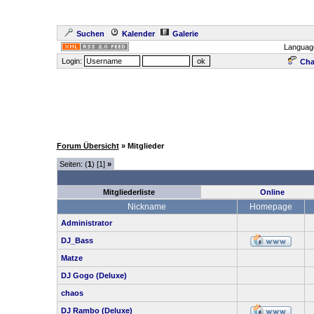
Suchen
Kalender
Galerie
Languag
Login:
Cha
Forum Übersicht
» Mitglieder
Seiten: (
1
) [1]
»
Mitgliederliste
Online
Nickname
Homepage
Administrator
DJ_Bass
Matze
DJ Gogo (Deluxe)
chaos
DJ Rambo (Deluxe)