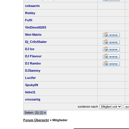
cobaacrix
Robby
Fuffi
VinDiesel0203
Nini-Matrix
Dj_Cr0sSfader
DJ Ice
DJ Flavour
DJ Rambo
DJSammy
Lucifer
Spuky09
liebe11
crossartig
sortieren nach
Seiten: (
1
) [1]
»
Forum Übersicht
» Mitglieder