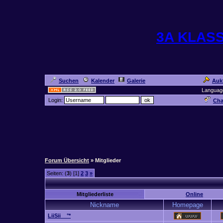
3A KLAS
Suchen
Kalender
Galerie
Auk
Languag
Login:
Cha
Forum Übersicht
» Mitglieder
Seiten: (
3
) [1]
2
3
»
Mitgliederliste
Online
Nickname
Homepage
LiiSii _ °*