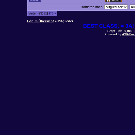
sortieren nach
Seiten: (
3
) [1]
2
3
»
Forum Übersicht
» Mitglieder
BEST CLASS. = 3A! 
.: Script-Time:
0,000
|
Powered by
ASP-Fas