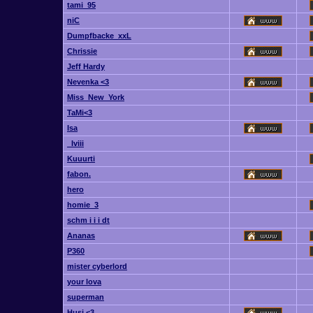
tami_95
niC
Dumpfbacke_xxL
Chrissie
Jeff Hardy
Nevenka <3
Miss_New_York
TaMi<3
Isa
_Iviii
Kuuurti
fabon.
hero
homie_3
schm i i i dt
Ananas
P360
mister cyberlord
your lova
superman
Husi <3