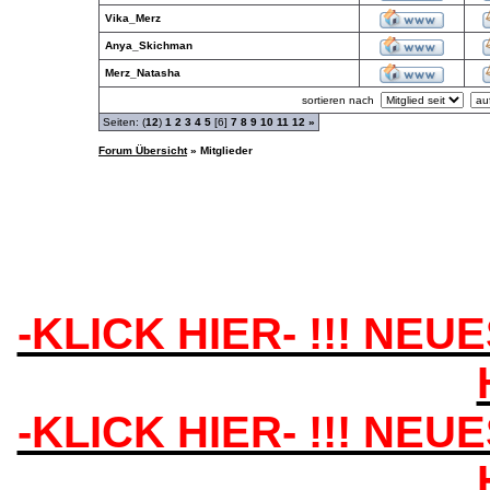
Vika_Merz
Anya_Skichman
Merz_Natasha
sortieren nach
Seiten: (
12
)
1
2
3
4
5
[6]
7
8
9
10
11
12
»
Forum Übersicht
» Mitglieder
-KLICK HIER- !!! NEU
-KLICK HIER- !!! NEU