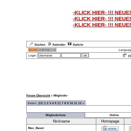
-KLICK HIER- !!! NEUE
-KLICK HIER- !!! NEUE
-KLICK HIER- !!! NEUE
Suchen
Kalender
Galerie
Languag
Login:
Ch
Forum Übersicht
» Mitglieder
Seiten: (
12
)
1
2
3
4
5
[6]
7
8
9
10
11
12
»
Mitgliederliste
Online
Nickname
Homepage
Max_Bauer