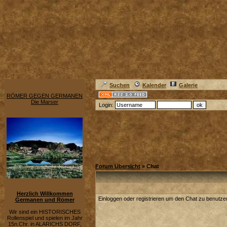
Suchen
Kalender
Galerie
RÖMER GEGEN GERMANEN
Die Marser
Login:
Forum Übersicht
» Chat
Herzlich Willkommen
Einloggen oder registrieren um den Chat zu benutze
Germanen und Römer
Wir sind ein HISTORISCHES
Rollenspiel und spielen im Jahr
15n.Chr. in ALARICHS DORF,