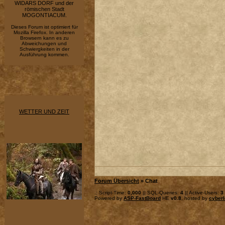
WIDARS DORF und der
römischen Stadt
MOGONTIACUM.
Dieses Forum ist optimiert für
Mozilla Firefox. In anderen
Browsern kann es zu
Abweichungen und
Schwiergkeiten in der
Ausführung kommen.
WETTER UND ZEIT
Forum Übersicht
» Chat
.: Script-Time:
0,000
|| SQL-Queries:
4
|| Active-Users:
3
Powered by
ASP-FastBoard
HE
v0.8
, hosted by
cyberl