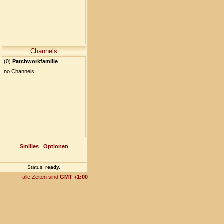
.: Channels :.
(
0
)
Patchworkfamilie
no Channels
Smilies
Optionen
Status:
ready
..
alle Zeiten sind
GMT +1:00