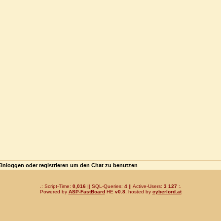
Einloggen oder registrieren um den Chat zu benutzen
.: Script-Time:
0,016
|| SQL-Queries:
4
|| Active-Users:
3 127
:.
Powered by
ASP-FastBoard
HE
v0.8
, hosted by
cyberlord.at