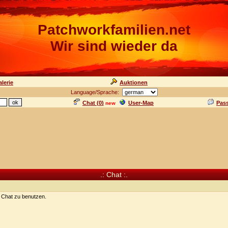
Patchworkfamilien.net
Wir sind wieder da
lerie
Auktionen
Language/Sprache:
Chat (
0
)
User-Map
Pas
new
.: Chat :.
n Chat zu benutzen.