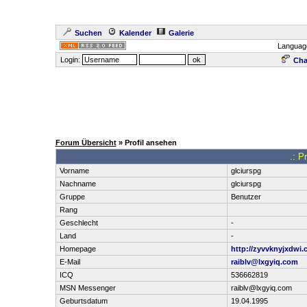
Suchen
Kalender
Galerie
Languag
Login:
Cha
Forum Übersicht
» Profil ansehen
.: P
Vorname
glciurspg
Nachname
glciurspg
Gruppe
Benutzer
Rang
Geschlecht
-
Land
-
Homepage
http://zyvvknyjxdwi.
E-Mail
raiblv@lxgyiq.com
ICQ
536662819
MSN Messenger
raiblv@lxgyiq.com
Geburtsdatum
19.04.1995