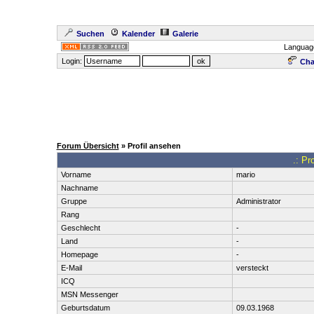
Suchen
Kalender
Galerie
Languag
Login:
Cha
Forum Übersicht
» Profil ansehen
.: Pr
Vorname
mario
Nachname
Gruppe
Administrator
Rang
Geschlecht
-
Land
-
Homepage
-
E-Mail
versteckt
ICQ
MSN Messenger
Geburtsdatum
09.03.1968