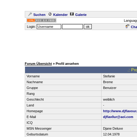
Suchen
Kalender
Galerie
Languag
Login:
Cha
Forum Übersicht
» Profil ansehen
.: Pr
Vorname
Stefanie
Nachname
Breme
Gruppe
Benutzer
Rang
Geschlecht
weiblich
Land
-
Homepage
http://www.djflavour
E-Mail
djflav0ur@aol.com
ICQ
MSN Messenger
Djane Deluxe
Geburtsdatum
12.04.1978