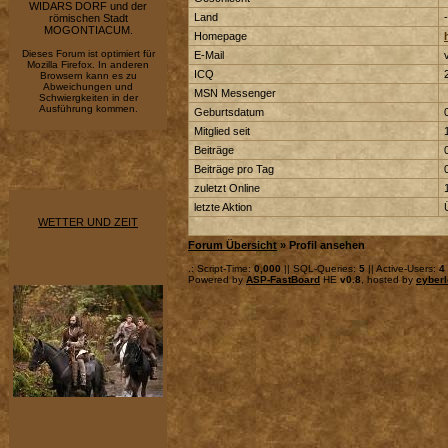
WIDARS DORF und der
Land
-
römischen Stadt
MOGONTIACUM.
Homepage
Dieses Forum ist optimiert für
E-Mail
Mozilla Firefox. In anderen
ICQ
Browsern kann es zu
Abweichungen und
MSN Messenger
Schwiergkeiten in der
Ausführung kommen.
Geburtsdatum
Mitglied seit
Beiträge
Beiträge pro Tag
zuletzt Online
letzte Aktion
WETTER UND ZEIT
Forum Übersicht
» Profil ansehen
.: Script-Time:
0,000
|| SQL-Queries:
5
|| Active-Users:
4
Powered by
ASP-FastBoard
HE
v0.8
, hosted by
cyberl