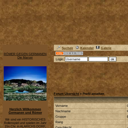
Suchen
Kalender
Galerie
RÖMER GEGEN GERMANEN
Die Marser
Login:
Forum Übersicht
» Profil ansehen
Vorname
Herzlich Willkommen
Nachname
Germanen und Römer
Gruppe
Wir sind ein HISTORISCHES
Rang
Rollenspiel und spielen im Jahr
15n.Chr. in ALARICHS DORF,
Geschlecht
-