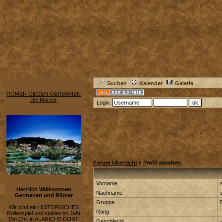
Suchen
Kalender
Galerie
RÖMER GEGEN GERMANEN
Die Marser
Login:
Forum Übersicht
» Profil ansehen
Vorname
Herzlich Willkommen
Nachname
Germanen und Römer
Gruppe
Wir sind ein HISTORISCHES
Rang
Rollenspiel und spielen im Jahr
15n.Chr. in ALARICHS DORF,
Geschlecht
-