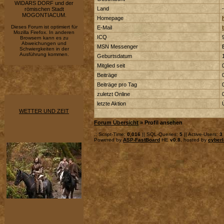
WIDARS DORF und der
Land
-
römischen Stadt
MOGONTIACUM.
Homepage
Dieses Forum ist optimiert für
E-Mail
Mozilla Firefox. In anderen
ICQ
Browsern kann es zu
Abweichungen und
MSN Messenger
Schwiergkeiten in der
Ausführung kommen.
Geburtsdatum
Mitglied seit
Beiträge
Beiträge pro Tag
zuletzt Online
letzte Aktion
WETTER UND ZEIT
Forum Übersicht
» Profil ansehen
.: Script-Time:
0,016
|| SQL-Queries:
5
|| Active-Users:
3
Powered by
ASP-FastBoard
HE
v0.8
, hosted by
cyberl