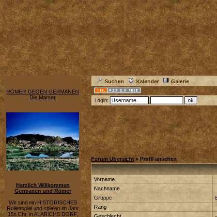
Suchen
Kalender
Galerie
RÖMER GEGEN GERMANEN
Die Marser
Login:
Forum Übersicht
» Profil ansehen
Vorname
Herzlich Willkommen
Nachname
Germanen und Römer
Gruppe
Wir sind ein HISTORISCHES
Rang
Rollenspiel und spielen im Jahr
15n.Chr. in ALARICHS DORF,
Geschlecht
-