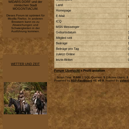
WIDARS DORF und der
Land
-
römischen Stadt
MOGONTIACUM.
Homepage
-
Dieses Forum ist optimiert für
E-Mail
Mozilla Firefox. In anderen
ICQ
Browsern kann es zu
Abweichungen und
MSN Messenger
Schwiergkeiten in der
Ausführung kommen.
Geburtsdatum
Mitglied seit
Beiträge
Beiträge pro Tag
zuletzt Online
letzte Aktion
WETTER UND ZEIT
Forum Übersicht
» Profil ansehen
.: Script-Time:
0,000
|| SQL-Queries:
5
|| Active-Users:
3
Powered by
ASP-FastBoard
HE
v0.8
, hosted by
cyberl