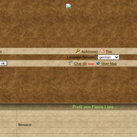
ie
Auktionen
Top
Language/Sprache:
Chat (
0
)
User-Map
new
.: Profil von Flavia Livia :.
Benutzer
-