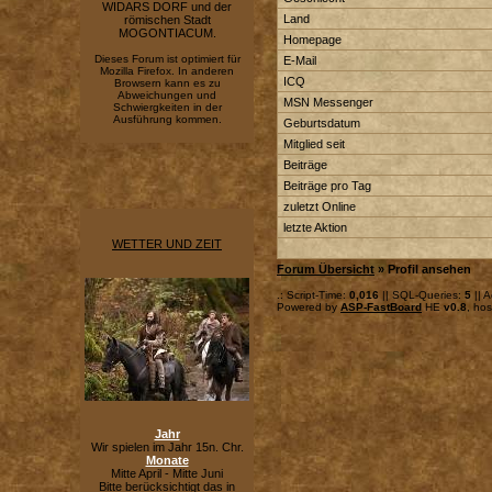
WIDARS DORF und der
Land
römischen Stadt
MOGONTIACUM.
Homepage
Dieses Forum ist optimiert für
E-Mail
Mozilla Firefox. In anderen
ICQ
Browsern kann es zu
Abweichungen und
MSN Messenger
Schwiergkeiten in der
Ausführung kommen.
Geburtsdatum
Mitglied seit
Beiträge
Beiträge pro Tag
zuletzt Online
letzte Aktion
WETTER UND ZEIT
Forum Übersicht
» Profil ansehen
.: Script-Time:
0,016
|| SQL-Queries:
5
|| A
Powered by
ASP-FastBoard
HE
v0.8
, ho
Jahr
Wir spielen im Jahr 15n. Chr.
Monate
Mitte April - Mitte Juni
Bitte berücksichtigt das in