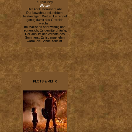
eurem Play
Wetter
Der April überrascht alle
Dorfbewohner mit mildem,
beständigem Wetter. Es regnet
genug damit das Getreide
wächst.
Im Mai ist es sehr windig und
regnersich. Es gewittert häufig.
Der Juni ist der Vorbote des
Sommers. Es ist angenehm
warm, die Sonne scheint.
PLOTS & MEHR