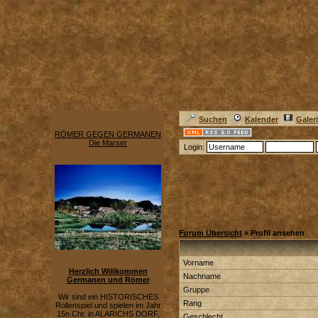
Suchen
Kalender
Galer
RÖMER GEGEN GERMANEN
Die Marser
Login:
Forum Übersicht
» Profil ansehen
Vorname
Herzlich Willkommen
Nachname
Germanen und Römer
Gruppe
Wir sind ein HISTORISCHES
Rang
Rollenspiel und spielen im Jahr
15n.Chr. in ALARICHS DORF,
Geschlecht