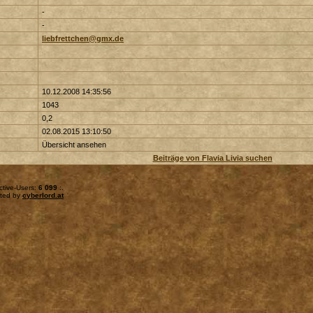
-
-
liebfrettchen@gmx.de
10.12.2008 14:35:56
1043
0,2
02.08.2015 13:10:50
Übersicht ansehen
Beiträge von Flavia Livia suchen
ctive-Users:
6 099
:.
sted by
cyberlord.at