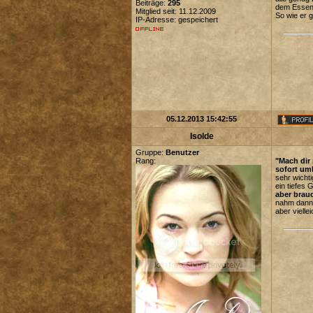
Beiträge:
295
dem Essen,
Mitglied seit: 11.12.2009
So wie er g
IP-Adresse: gespeichert
05.12.2013 15:42:55
Isolde
Gruppe:
Benutzer
Rang:
"Mach dir
sofort um
sehr wicht
ein tiefes 
aber brauc
nahm dann w
aber vielle