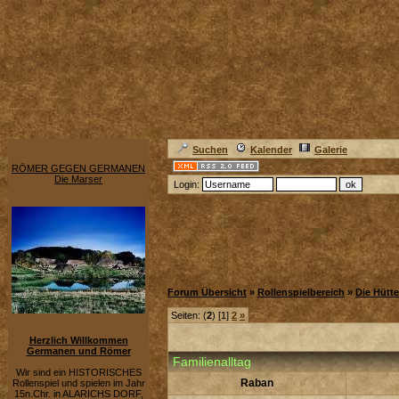
Suchen
Kalender
Galerie
RÖMER GEGEN GERMANEN
Die Marser
Login:
Forum Übersicht
»
Rollenspielbereich
»
Die Hütte
Seiten: (
2
) [1]
2
»
Herzlich Willkommen
Germanen und Römer
Familienalltag
Wir sind ein HISTORISCHES
Raban
Rollenspiel und spielen im Jahr
15n.Chr. in ALARICHS DORF,