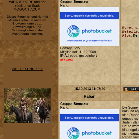
Gruppe:
Benutzer
WIDARS DORF und der
Rang:
römischen Stadt
MOGONTIACUM.
Dieses Forum ist optimiert für
Mozilla Firefox. In anderen
Browsern kann es zu
Abweichungen und
Monat u
Schwiergkeiten in der
Beteili
Ausführung kommen.
Plot:
De
Beiträge:
295
Mitglied seit: 11.12.2009
IP-Adresse: gespeichert
WETTER UND ZEIT
15.10.2013 11:07:40
Raban
Gruppe:
Benutzer
Rang:
Die Sonne 
kalt und r
sich Raban
genoss es 
Jedenfalls
Heute ware
hinausgefa
nicht danac
Raban samm