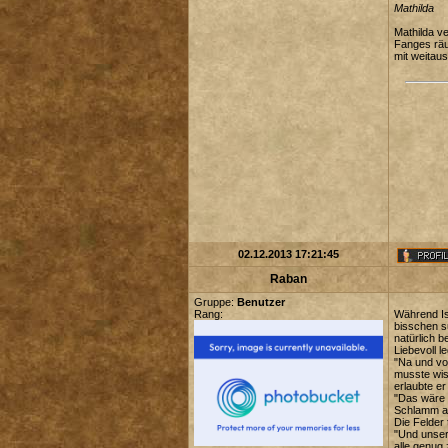
Mathilda
Mathilda v
Fanges räu
mit weita
02.12.2013 17:21:45
Raban
Gruppe:
Benutzer
Rang:
Während Iso
bisschen su
natürlich b
Liebevoll l
"Na und vor
musste wis
erlaubte e
"Das wäre 
Schlamm al
Die Felder
"Und unser
alle genug