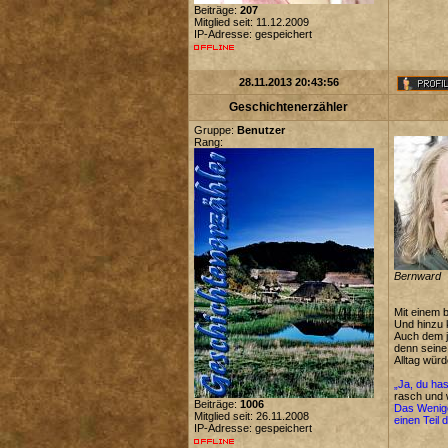
Beiträge:
207
Mitglied seit: 11.12.2009
IP-Adresse: gespeichert
28.11.2013 20:43:56
Geschichtenerzähler
Gruppe:
Benutzer
Rang:
Bernward
Mit einem 
Und hinzu k
Auch dem j
denn seine 
Alltag würd
„Ja, du has
rasch und 
Beiträge:
1006
Das Wenige
Mitglied seit: 26.11.2008
einen Teil
IP-Adresse: gespeichert