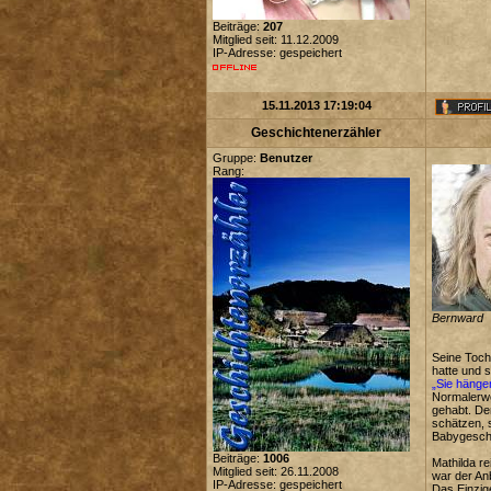
Beiträge:
207
Mitglied seit: 11.12.2009
IP-Adresse: gespeichert
15.11.2013 17:19:04
Geschichtenerzähler
Gruppe:
Benutzer
Rang:
Bernward
Seine Toch
hatte und 
„Sie hänge
Normalerwei
gehabt. Der
schätzen, 
Babygeschre
Beiträge:
1006
Mathilda r
Mitglied seit: 26.11.2008
war der An
IP-Adresse: gespeichert
Das Einzig