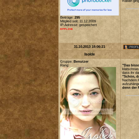
Raban ging
Beiträge:
295
Mitglied seit: 11.12.2009
IP-Adresse: gespeichert
31.10.2013 18:06:21
Isolde
Gruppe:
Benutzer
Rang:
"Das biss
klatschnas
dass ihr d
"Schön, da
Nachdem Ra
aufzuhänge
denn der 