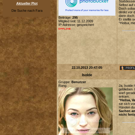
Stattdesse
Aktueller Plot
Selbst auf
Doch sobald
Die Suche nach Fara
direkt vor 
dann doch n
Beiträge:
295
Er stellte 
Mitglied seit: 11.12.2009
"Heilsa, me
IP-Adresse: gespeichert
22.10.2013 20:47:05
Isolde
Gruppe:
Benutzer
Rang:
Ja, Isolde
geblieben. 
warf gerade
ankam.
"Heilsa, Va
sie sich v
Händen dur
Sachen an
nicht fert