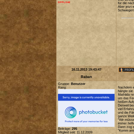
für die näc
Aber jetzt
Schwiegers
16.11.2013 19:43:47
Raban
Gruppe:
Benutzer
Rang:
Nachdem er
hängte sie
Mathilda r
um das Feu
heißen Auf
Derweil be
viel Erfah
und die Fän
ganze Weil
"Wir müsse
immer helf
Dann zog e
Beiträge:
295
"Komm ans 
Mitglied seit: 11.12.2009