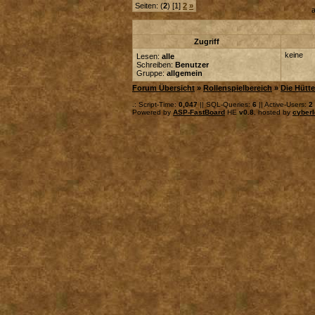
Seiten: (
2
) [1]
2
»
a
Zugriff
keine
Lesen:
alle
Schreiben:
Benutzer
Gruppe:
allgemein
Forum Übersicht
»
Rollenspielbereich
»
Die Hütte
.: Script-Time:
0,047
|| SQL-Queries:
6
|| Active-Users:
2
Powered by
ASP-FastBoard
HE
v0.8
, hosted by
cyberl