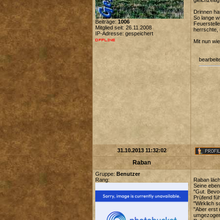
gleichzeit
Drinnen hat
So lange wi
Beiträge:
1006
Feuerstelle
Mitglied seit: 26.11.2008
herrschte,
IP-Adresse: gespeichert
Mit nun wi
bearbeit
31.10.2013 11:32:02
Raban
Gruppe:
Benutzer
Rang:
Raban läche
Seine eben
"Gut. Bevo
Prüfend füh
"Wirklich 
"Aber erst
umgezogen.