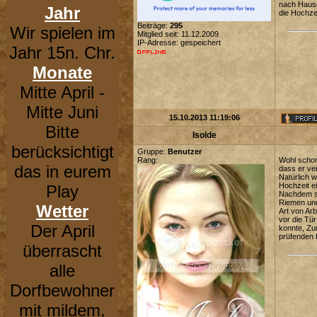
nach Hause
Jahr
die Hochzei
Beiträge:
295
Wir spielen im
Mitglied seit: 11.12.2009
IP-Adresse: gespeichert
Jahr 15n. Chr.
Monate
Mitte April -
Mitte Juni
15.10.2013 11:19:06
Bitte
Isolde
berücksichtigt
Gruppe:
Benutzer
Rang:
Wohl schon
das in eurem
dass er ver
Natürlich 
Hochzeit e
Play
Nachdem si
Riemen und
Wetter
Art von Ar
vor die Tü
Der April
konnte, Zum
prüfenden B
überrascht
alle
Dorfbewohner
mit mildem,