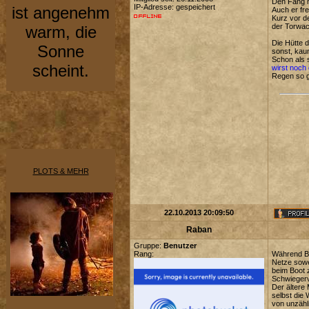
Den Fang h
IP-Adresse: gespeichert
ist angenehm
Auch er fr
Kurz vor d
der Torwac
warm, die
Die Hütte 
Sonne
sonst, kau
Schon als 
scheint.
wirst noch
Regen so g
PLOTS & MEHR
22.10.2013 20:09:50
Raban
Gruppe:
Benutzer
Rang:
Während Be
Netze sowe
beim Boot 
Schwiegerv
Der ältere
selbst die
von unzähli