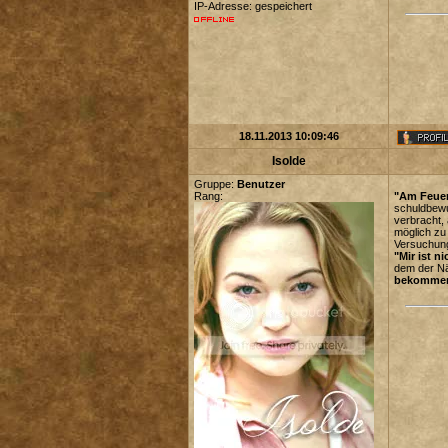
IP-Adresse: gespeichert
18.11.2013 10:09:46
Isolde
Gruppe:
Benutzer
Rang:
"Am Feuer
schuldbewu
verbracht,
möglich zu
Versuchung
"Mir ist ni
dem der N
bekommen