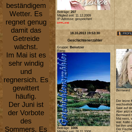
beständigem
Wetter. Es
Beiträge:
207
Mitglied seit: 11.12.2009
IP-Adresse: gespeichert
regnet genug
damit das
18.10.2013 19:53:30
Getreide
Geschichtenerzähler
wächst.
Gruppe:
Benutzer
Rang:
Im Mai ist es
sehr windig
und
regnersich. Es
gewittert
Bernward
häufig.
Der letzte
Der Juni ist
wechselnde
Saat auf d
der Vorbote
Aber jetzt
Bernward m
Mal nass, 
des
war. Kälte
bei ihm und
Sommers. Es
Beiträge:
1006
Der Fische
Mitglied seit: 26.11.2008