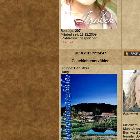
Beiträge:
207
Mitglied seit: 11.12.2009
IP-Adresse: gespeichert
28.10.2013 22:24:47
Geschichtenerzähler
Gruppe:
Benutzer
Rang:
Bernward
Mit einem 
Mann Aussch
Bernward ö
trennte. So