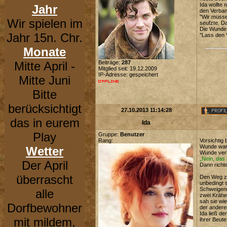
Ida wollte 
Jahr
den Verban
"Wir müsse
Wir spielen im
seufzte. D
Die Wunde 
Jahr 15n. Chr.
"Lass den V
Monate
Mitte April -
Beiträge:
287
Mitglied seit: 19.12.2009
IP-Adresse: gespeichert
Mitte Juni
Bitte
berücksichtigt
27.10.2013 11:14:28
das in eurem
Ida
Play
Gruppe:
Benutzer
Rang:
Vorsichtig
Wunde war. 
Wetter
Wunde verb
„Nein, das 
Der April
Dann richte
überrascht
Den Weg zu 
unbedingt 
Schweigend
alle
zwei Krähen
sah sie wi
Dorfbewohner
der andere
Ida ließ de
mit mildem,
ihrer Beute