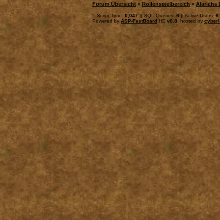
Forum Übersicht
»
Rollenspielbereich
»
Alarichs 
.: Script-Time:
0,047
|| SQL-Queries:
6
|| Active-Users:
6
Powered by
ASP-FastBoard
HE
v0.8
, hosted by
cyberl