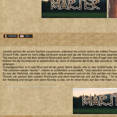
Jandrik packte die ersten Sachen zusammen, während Ida schon neben der kalten Feuerstell
Schicht Felle, damit es nicht völlig zerdrückt wurde und als der Rucksack voll war, spannte
"So machen wir es mit dem anderen Rucksack auch.", beantwortete er ihre Frage und setzte 
lenkten ihn die Schmerzen in seinem Arm ab, doch er brauchte die Kraft, das wusste er. Si
gelangen.
Schweigend biss er in sein Brot und aß ein gutes Stück davon, ehe er das Gefühl hatte, 
"Wir kommen wieder hierher.", meinte er schließlich unvermittelt, "Und natürlich nehme ich d
Es war die Wahrheit, Ida hatte sich als gute Hilfe erwiesen und mit der Zeit würden sie Han
"Komm, wir packen den zweiten Rucksack und dann machen wir uns auf den Weg..." Er er
der Kleidung und beugte sich dann flüchtig zu Ida, um ihr einen Kuss auf das rote Haar zu