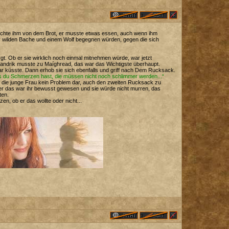
reichte ihm von dem Brot, er musste etwas essen, auch wenn ihm
er wilden Bache und einem Wolf begegnen würden, gegen die sich
gt. Ob er sie wirklich noch einmal mitnehmen würde, war jetzt
Jandrik musste zu Maíghread, das war das Wichtigste überhaupt.
aar küsste. Dann erhob sie sich ebenfalls und griff nach Dem Rucksack.
 du Schmerzen hast, die müssen nicht noch schlimmer werden...“
ür die junge Frau kein Problem dar, auch den zweiten Rucksack zu
ber das war ihr bewusst gewesen und sie würde nicht murren, das
ten.
n, ob er das wollte oder nicht...