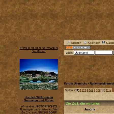
Suchen
Kalender
Galer
RÖMER GEGEN GERMANEN
Die Marser
Login:
Forum Übersicht
»
Rollenspielbereic
Seiten: (
11
)
1
2
3
4
5
6
7
8
9
[10]
11
»
Herzlich Willkommen
Germanen und Römer
Die Zeit, die wir teilen
Wir sind ein HISTORISCHES
Jandrik
Rollenspiel und spielen im Jahr
15n.Chr. in ALARICHS DORF,