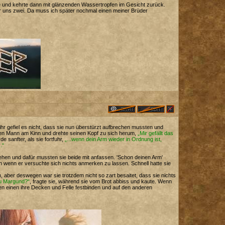
e und kehrte dann mit glänzenden Wassertropfen im Gesicht zurück.
 für uns zwei. Da muss ich später nochmal einen meiner Brüder
ihr gefiel es nicht, dass sie nun überstürzt aufbrechen mussten und
hren Mann am Kinn und drehte seinen Kopf zu sich herum,
„Mir gefällt das
rde sanfter, als sie fortfuhr,
„...wenn dein Arm wieder in Ordnung ist,
.“
gehen und dafür mussten sie beide mit anfassen. 'Schon deinen Arm'
 wenn er versuchte sich nichts anmerken zu lassen. Schnell hatte sie
n, aber deswegen war sie trotzdem nicht so zart besaitet, dass sie nichts
 zu Margund?“
, fragte sie, während sie vom Brot abbiss und kaute. Wenn
en einen ihre Decken und Felle festbinden und auf den anderen