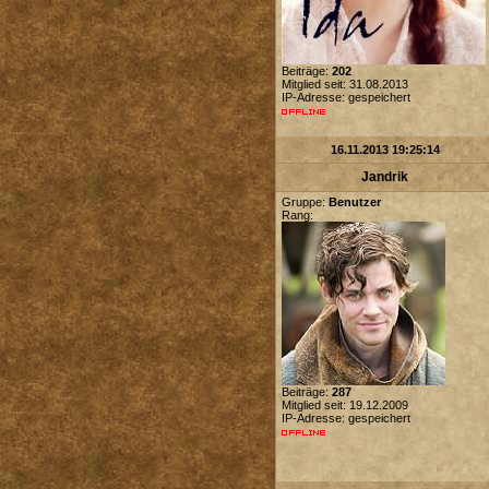
Beiträge:
202
Mitglied seit: 31.08.2013
IP-Adresse: gespeichert
16.11.2013 19:25:14
Jandrik
Gruppe:
Benutzer
Rang:
Beiträge:
287
Mitglied seit: 19.12.2009
IP-Adresse: gespeichert