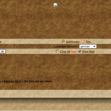
ie
Auktionen
Top
Language/Sprache:
Chat (
0
)
User-Map
new
h
»
Alarichs Dorf
» Die Zeit, die wir teilen