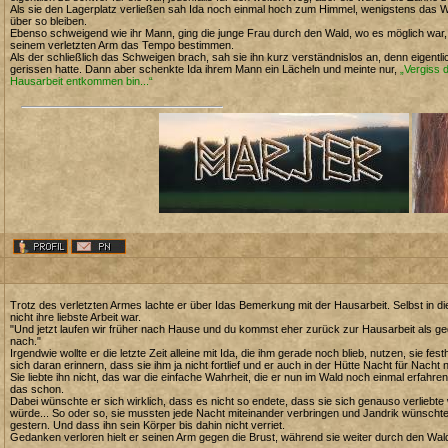
Als sie den Lagerplatz verließen sah Ida noch einmal hoch zum Himmel, wenigstens das We
über so bleiben.
Ebenso schweigend wie ihr Mann, ging die junge Frau durch den Wald, wo es möglich war, ne
seinem verletzten Arm das Tempo bestimmen.
Als der schließlich das Schweigen brach, sah sie ihn kurz verständnislos an, denn eigentli
gerissen hatte. Dann aber schenkte Ida ihrem Mann ein Lächeln und meinte nur,
„Vergiss 
Hausarbeit entkommen bin...“
Trotz des verletzten Armes lachte er über Idas Bemerkung mit der Hausarbeit. Selbst in d
nicht ihre liebste Arbeit war.
"Und jetzt laufen wir früher nach Hause und du kommst eher zurück zur Hausarbeit als ge
nach."
Irgendwie wollte er die letzte Zeit alleine mit Ida, die ihm gerade noch blieb, nutzen, sie f
sich daran erinnern, dass sie ihm ja nicht fortlief und er auch in der Hütte Nacht für Nacht
Sie liebte ihn nicht, das war die einfache Wahrheit, die er nun im Wald noch einmal erfahr
das schon.
Dabei wünschte er sich wirklich, dass es nicht so endete, dass sie sich genauso verliebte
würde... So oder so, sie mussten jede Nacht miteinander verbringen und Jandrik wünschte 
gestern. Und dass ihn sein Körper bis dahin nicht verriet.
Gedanken verloren hielt er seinen Arm gegen die Brust, während sie weiter durch den Wald 