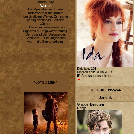
eurem Play
Wetter
Der April überrascht alle
Dorfbewohner mit mildem,
beständigem Wetter. Es regnet
genug damit das Getreide
wächst.
Im Mai ist es sehr windig und
regnersich. Es gewittert häufig.
Der Juni ist der Vorbote des
Sommers. Es ist angenehm
warm, die Sonne scheint.
Beiträge:
202
Mitglied seit: 31.08.2013
IP-Adresse: gespeichert
PLOTS & MEHR
10.11.2013 19:24:44
Jandrik
Gruppe:
Benutzer
Rang: