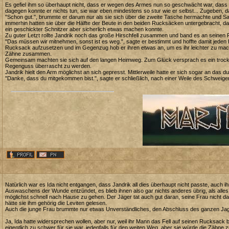
Es gefiel ihm so überhaupt nicht, dass er wegen des Armes nun so geschwächt war, dass
dagegen konnte er nichts tun, sie war eben mindestens so stur wie er selbst... Zugeben, d
"Schon gut.", brummte er darum nur als sie sich über die zweite Tasche hermachte und Sa
immerhin hatten sie über die Hälfte der Beute in den beiden Rucksäcken untergebracht, 
ein geschickter Schnitzer aber sicherlich etwas machen konnte.
Zu guter Letzt rollte Jandrik noch das große Hirschfell zusammen und band es an seinen
"Das müssen wir mitnehmen, sonst ist es weg.", sagte er bestimmt und hoffte damit jeden 
Rucksack aufzusetzen und im Gegenzug hob er ihren etwas an, um es ihr leichter zu mache
Zähne zusammen.
Gemeinsam machten sie sich auf den langen Heimweg. Zum Glück versprach es ein trock
Regenguss überrascht zu werden.
Jandrik hielt den Arm möglichst an sich gepresst. Mittlerweile hatte er sich sogar an das
"Danke, dass du mitgekommen bist.", sagte er schließlich, nach einer Weile des Schweige
Natürlich war es Ida nicht entgangen, dass Jandrik all dies überhaupt nicht passte, auch ihr
Auswaschens der Wunde entzündet, es blieb ihnen also gar nichts anderes übrig, als al
möglichst schnell nach Hause zu gehen. Der Jäger tat auch gut daran, seine Frau nicht 
hätte sie ihm gehörig die Leviten gelesen.
Auch die junge Frau brummte nur etwas Unverständliches, den Abschluss des ganzen Jagdau
Ja, Ida hatte widersprechen wollen, aber nur, weil ihr Mann das Fell auf seinen Rucksack b
eigentlich zu schwer für sie war, jedenfalls für den weiten Weg, aber sie würde die Zäh