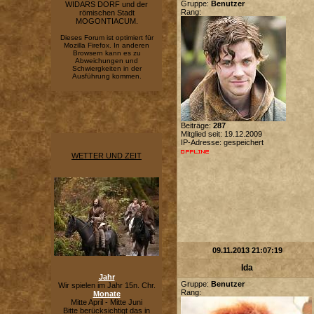
Gruppe:
Benutzer
WIDARS DORF und der
Rang:
römischen Stadt
MOGONTIACUM.
Dieses Forum ist optimiert für
Mozilla Firefox. In anderen
Browsern kann es zu
Abweichungen und
Schwiergkeiten in der
Ausführung kommen.
Beiträge:
287
Mitglied seit: 19.12.2009
IP-Adresse: gespeichert
WETTER UND ZEIT
09.11.2013 21:07:19
Ida
Jahr
Gruppe:
Benutzer
Wir spielen im Jahr 15n. Chr.
Rang:
Monate
Mitte April - Mitte Juni
Bitte berücksichtigt das in