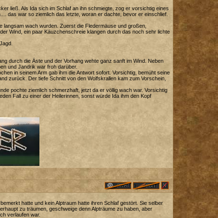
ker ließ. Als Ida sich im Schlaf an ihn schmiegte, zog er vorsichtig eines
.. das war so ziemlich das letzte, woran er dachte, bevor er einschlief.
Tiere langsam wach wurden. Zuerst die Fledermäuse und großen,
 der Wind, ein paar Käuzchenschreie klangen durch das noch sehr lichte
 Jagd.
drang durch die Äste und der Vorhang wehte ganz sanft im Wind. Neben
ben und Jandrik war froh darüber.
ochen in seinem Arm gab ihm die Antwort sofort. Vorsichtig, bemüht seine
and zurück. Der tiefe Schnitt von den Wolfskrallen kam zum Vorschein,
e pochte ziemlich schmerzhaft, jetzt da er völlig wach war. Vorsichtig
eden Fall zu einer der Heilerinnen, sonst würde Ida ihm den Kopf
 bemerkt hatte und kein Alptraum hatte ihren Schlaf gestört. Sie selber
 überhaupt zu träumen, geschweige denn Alpträume zu haben, aber
ich verlaufen war.