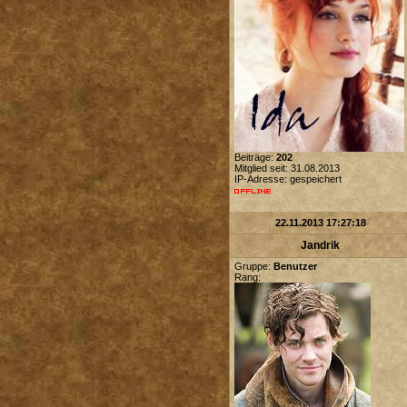
Beiträge:
202
Mitglied seit: 31.08.2013
IP-Adresse: gespeichert
22.11.2013 17:27:18
Jandrik
Gruppe:
Benutzer
Rang: