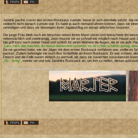
Jandrik packte zuerst den ersten Rücksack zuende, bevor er sich ebenfalls setzte. Ida 
vielleicht nicht danach zumute war. Es hatte ja auch niemand ahnen können, dass sie ein
verteidigen und dass sie deswegen ihren Jagdausflug so abrupt abbrechen mussten.
Die junge Frau bleib noch ein bisschen neben ihrem Mann sitzen und betrachtete ihn besor
nebensächlich und zweitrangig. Jetzt musste sie so schnell wie möglich nach Hause und 
Ida griff kurz nach seiner Hand und schloß für einen Moment die Augen, als er sie aufs H
„Lass mich das machen, du musst deinen Arm schonen, es ist schon schlimm genug, dass
Da sie gesehen hatte, wie der Jäger mit dem ersten Rucksack verfahren war, stellte es f
packen. Zudem befestigte sie noch ihre Schlaffelle an ihrem Rucksack. Er war schwer, a
Fleisch und die Felle waren einfach zu wertvoll, als dass sie zuviel hier zurücklassen konn
„So... fertig“
, meinte sie und hob Jandriks Rucksack an, um ihm zu helfen, diesen aufzusetze