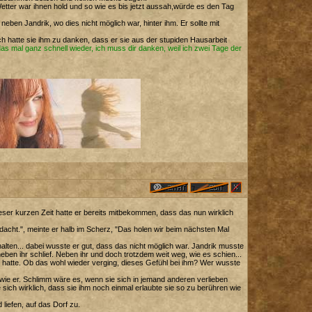
tter war ihnen hold und so wie es bis jetzt aussah,würde es den Tag
ben Jandrik, wo dies nicht möglich war, hinter ihm. Er sollte mit
ch hatte sie ihm zu danken, dass er sie aus der stupiden Hausarbeit
das mal ganz schnell wieder, ich muss dir danken, weil ich zwei Tage der
ieser kurzen Zeit hatte er bereits mitbekommen, dass das nun wirklich
dacht.", meinte er halb im Scherz, "Das holen wir beim nächsten Mal
esthalten... dabei wusste er gut, dass das nicht möglich war. Jandrik musste
 neben ihr schlief. Neben ihr und doch trotzdem weit weg, wie es schien...
en hatte. Ob das wohl wieder verging, dieses Gefühl bei ihm? Wer wusste
 wie er. Schlimm wäre es, wenn sie sich in jemand anderen verlieben
sich wirklich, dass sie ihm noch einmal erlaubte sie so zu berühren wie
liefen, auf das Dorf zu.