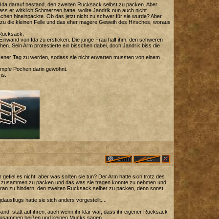
 Ida darauf bestand, den zweiten Rucksack selbst zu packen. Aber
ass er wirklich Schmerzen hatte, wollte Jandrik nun auch nicht.
chen hineinpackte. Ob das jetzt nicht zu schwer für sie wurde? Aber
dazu die kleinen Felle und das eher magere Geweih des Hirsches, woraus
 Rucksack.
Einwand von Ida zu ersticken. Die junge Frau half ihm, den schweren
n. Sein Arm protestierte ein bisschen dabei, doch Jandrik biss die
ener Tag zu werden, sodass sie nicht erwarten mussten von einem
 dumpfe Pochen darin gewöhnt.
ns.
 gefiel es nicht, aber was sollten sie tun? Der Arm hatte sich trotz des
les zusammen zu packen und das was sie tragen konnte zu nehmen und
daran zu hindern, den zweiten Rucksack selber zu packen, denn sonst
sflugs hatte sie sich anders vorgestellt....
and, statt auf ihren, auch wenn ihr klar war, dass ihr eigener Rucksack
ne zusammen beißen und keinen Mucks sagen.