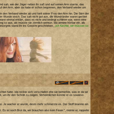
nd sah, wie der Jäger neben ihr saß und auf seinen Arm starrte, das
 auf den Arm, aber da hatte er schon begonnen, den Verband wieder um
m den Verband wieder ab und hielt seiner Frau den Arm hin. Die Stirn der
 der Wunde strich. Das sah nicht gut aus, die Wundränder waren gerötet
ndwann einmal erklärt, dass es nicht und bedingt schlimm war, wenn eine
ng so aus, als müsste sie ziemlich wehtun. Ida atmete hörbar ein, als
 Besorgnis stand ihr ins Gesicht geschrieben,
„Ich fürchte, wir müssen so
tet hatte. Ida reckte sich verschlafen ehe sie bemerkte, was er da tat
, um ihr den Schnitt zu zeigen. Verheimlichen konnte er es sowieso
te. Je wacher er wurde, desto mehr schmerzte es. Der Stoff brannte ein
 ist noch Brot da, wir brauchen also kein Feuer.", meinte er, rappelte