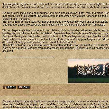
Jandrik gab Acht, dass er sich nicht auf den verletzten Arm legte, sondern ihn möglichst loc
der Felle um ihren Rücken und legte den verwundeten Arm um sie. Wie friedlich sie aussah..
Die Dunkelheit legte sich endgültig über den Wald und die kleine Hütte, während einige 
mächtigen Eulen, die Marder und Wildkatzen. In den Ästen des Waldes raschelte nicht nur
Dickicht des Frühjahrs.
Erst ganz zum Schluss, kurz vor der Dämmerung erwachten die Wölfe und gingen auf die
Und ebenso lautlos wie zuvor die Dunkelheit, schlich sich jetzt im Osten der Tag heran.
Als der Jäger erwachte, konnte er in der kleinen Hütte schon alles erkennen. Kühle Luft 
ihm lag Ida, noch immer friedlich schlafend. Diese Nacht schien sie keine Alpträume zu ha
Erst jetzt überlegte er, weshalb er selbst schon so früh wach geworden war. Das leichte P
Frau nicht zu wecken, setzte er sich unter den Fellen auf und zog ganz langsam den Verb
die Ränder kräftig gerötet und nässend. Jandrik fluchte lautlos.
Also hatte sich das Ganze trotz Auswaschen entzündet, das war gar nicht gut. Und die Wund
legte er die saubere Seite des Verbandes wieder um den Arm. Er musste damit später auf j
abreißen.
Die ganze Nacht hatte Ida friedlich in Jandriks Arm geschlafen, wovon sie allerdings nichts
hätte warscheinlich behauptet, dass sie einfach nur viel zu müde und erschöpft war, um
vermutlich hatte auch Jandriks Nähe seinen Teil dazu beigetragen, dass diese Nacht friedl