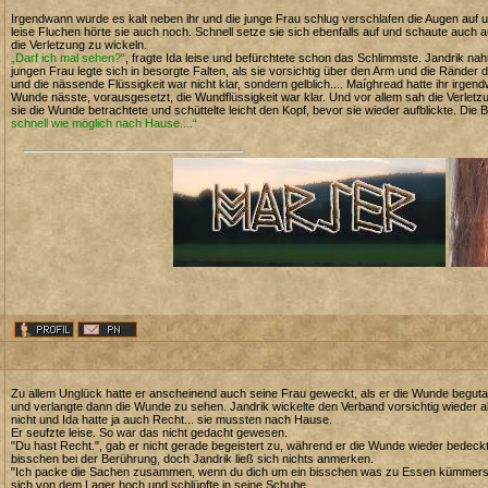
Irgendwann wurde es kalt neben ihr und die junge Frau schlug verschlafen die Augen auf u
leise Fluchen hörte sie auch noch. Schnell setze sie sich ebenfalls auf und schaute auch
die Verletzung zu wickeln.
„Darf ich mal sehen?“
, fragte Ida leise und befürchtete schon das Schlimmste. Jandrik nah
jungen Frau legte sich in besorgte Falten, als sie vorsichtig über den Arm und die Ränder
und die nässende Flüssigkeit war nicht klar, sondern gelblich.... Maíghread hatte ihr irge
Wunde nässte, vorausgesetzt, die Wundflüssigkeit war klar. Und vor allem sah die Verletzu
sie die Wunde betrachtete und schüttelte leicht den Kopf, bevor sie wieder aufblickte. Die
schnell wie möglich nach Hause....“
Zu allem Unglück hatte er anscheinend auch seine Frau geweckt, als er die Wunde begutach
und verlangte dann die Wunde zu sehen. Jandrik wickelte den Verband vorsichtig wieder ab
nicht und Ida hatte ja auch Recht... sie mussten nach Hause.
Er seufzte leise. So war das nicht gedacht gewesen.
"Du hast Recht.", gab er nicht gerade begeistert zu, während er die Wunde wieder bedeck
bisschen bei der Berührung, doch Jandrik ließ sich nichts anmerken.
"Ich packe die Sachen zusammen, wenn du dich um ein bisschen was zu Essen kümmerst. Es
sich von dem Lager hoch und schlüpfte in seine Schuhe.