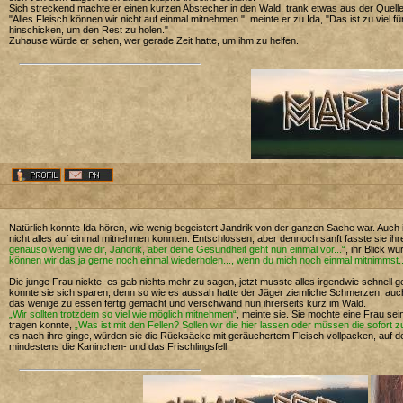
Sich streckend machte er einen kurzen Abstecher in den Wald, trank etwas aus der Quell
"Alles Fleisch können wir nicht auf einmal mitnehmen.", meinte er zu Ida, "Das ist zu viel
hinschicken, um den Rest zu holen."
Zuhause würde er sehen, wer gerade Zeit hatte, um ihm zu helfen.
Natürlich konnte Ida hören, wie wenig begeistert Jandrik von der ganzen Sache war. Auch 
nicht alles auf einmal mitnehmen konnten. Entschlossen, aber dennoch sanft fasste sie i
genauso wenig wie dir, Jandrik, aber deine Gesundheit geht nun einmal vor...“
, ihr Blick wu
können wir das ja gerne noch einmal wiederholen..., wenn du mich noch einmal mitnimmst..
Die junge Frau nickte, es gab nichts mehr zu sagen, jetzt musste alles irgendwie schnell 
konnte sie sich sparen, denn so wie es aussah hatte der Jäger ziemliche Schmerzen, auch
das wenige zu essen fertig gemacht und verschwand nun ihrerseits kurz im Wald.
„Wir sollten trotzdem so viel wie möglich mitnehmen“
, meinte sie. Sie mochte eine Frau sei
tragen konnte,
„Was ist mit den Fellen? Sollen wir die hier lassen oder müssen die sofort
es nach ihre ginge, würden sie die Rücksäcke mit geräuchertem Fleisch vollpacken, auf d
mindestens die Kaninchen- und das Frischlingsfell.