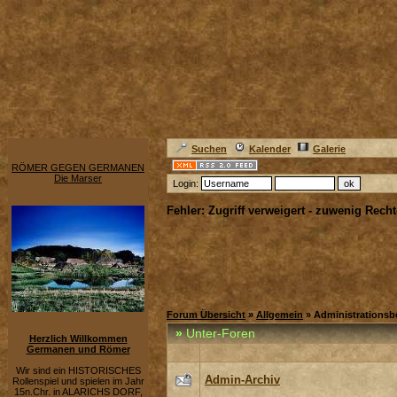
Suchen
Kalender
Galerie
RÖMER GEGEN GERMANEN
Die Marser
Login:
Fehler: Zugriff verweigert - zuwenig Recht
Forum Übersicht
»
Allgemein
» Administrationsb
»
Unter-Foren
Herzlich Willkommen
Germanen und Römer
Wir sind ein HISTORISCHES
Admin-Archiv
Rollenspiel und spielen im Jahr
15n.Chr. in ALARICHS DORF,