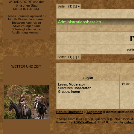
WIDARS DORF und der
römischen Stadt
Seiten: (
1
) [1]
»
MOGONTIACUM.
Dieses Forum ist optimiert für
Mozilla Firefox. In anderen
Administrationsbereich
Browsern kann es zu
Abweichungen und
Schwiergkeiten in der
Ausführung kommen.
sort
Seiten: (
1
) [1]
»
all
WETTER UND ZEIT
Zugriff
keine
Lesen:
Moderator
Schreiben:
Moderator
Gruppe:
intern
Forum Übersicht
»
Allgemein
» Administrationsb
.: Script-Time:
0,031
|| SQL-Queries:
6
|| Active-Users:
3
Powered by
ASP-FastBoard
HE
v0.8
, hosted by
cyberl