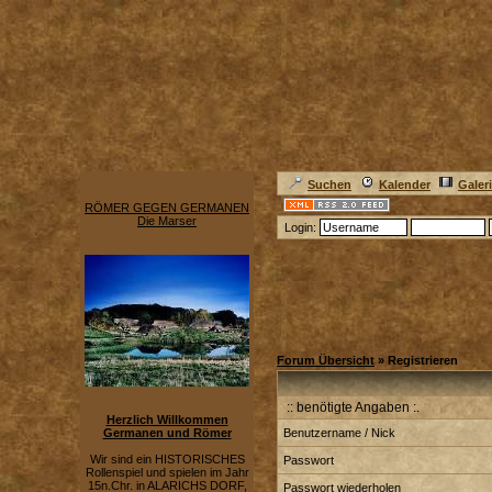
Suchen
Kalender
Galer
RÖMER GEGEN GERMANEN
Die Marser
Login:
Forum Übersicht
» Registrieren
:: benötigte Angaben :.
Herzlich Willkommen
Germanen und Römer
Benutzername / Nick
Wir sind ein HISTORISCHES
Passwort
Rollenspiel und spielen im Jahr
15n.Chr. in ALARICHS DORF,
Passwort wiederholen