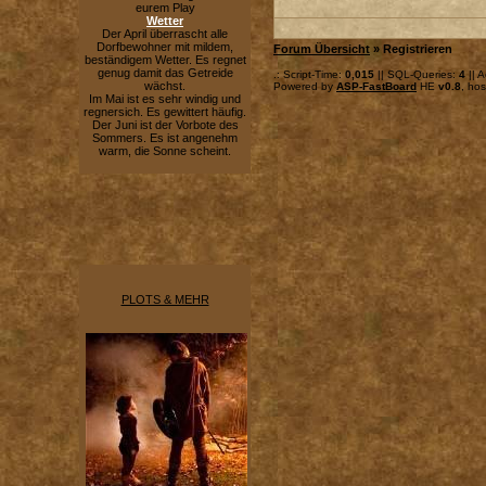
eurem Play
Wetter
Der April überrascht alle
Dorfbewohner mit mildem,
Forum Übersicht
» Registrieren
beständigem Wetter. Es regnet
genug damit das Getreide
.: Script-Time:
0,015
|| SQL-Queries:
4
|| A
wächst.
Powered by
ASP-FastBoard
HE
v0.8
, ho
Im Mai ist es sehr windig und
regnersich. Es gewittert häufig.
Der Juni ist der Vorbote des
Sommers. Es ist angenehm
warm, die Sonne scheint.
PLOTS & MEHR