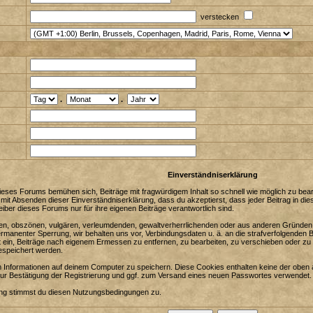
verstecken
.
.
Einverständniserklärung
eses Forums bemühen sich, Beiträge mit fragwürdigem Inhalt so schnell wie möglich zu bearbe
 mit Absenden dieser Einverständniserklärung, dass du akzeptierst, dass jeder Beitrag in 
iber dieses Forums nur für ihre eigenen Beiträge verantwortlich sind.
enden, obszönen, vulgären, verleumdenden, gewaltverherrlichenden oder aus anderen Gründen 
ermanenter Sperrung, wir behalten uns vor, Verbindungsdaten u. ä. an die strafverfolgenden
in, Beiträge nach eigenem Ermessen zu entfernen, zu bearbeiten, zu verschieben oder zu 
espeichert werden.
Informationen auf deinem Computer zu speichern. Diese Cookies enthalten keine der oben 
zur Bestätigung der Registrierung und ggf. zum Versand eines neuen Passwortes verwendet.
ung stimmst du diesen Nutzungsbedingungen zu.