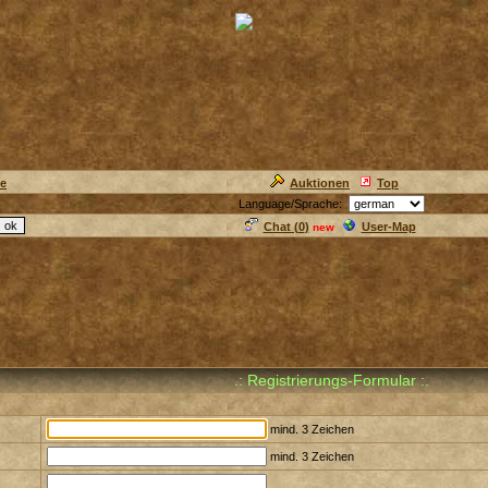
ie
Auktionen
Top
Language/Sprache:
Chat (
0
)
User-Map
new
.: Registrierungs-Formular :.
mind. 3 Zeichen
mind. 3 Zeichen