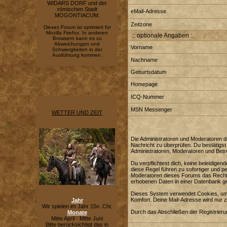
WIDARS DORF und der
römischen Stadt
eMail-Adresse
MOGONTIACUM.
Zeitzone
Dieses Forum ist optimiert für
Mozilla Firefox. In anderen
:: optionale Angaben :.
Browsern kann es zu
Abweichungen und
Vorname
Schwiergkeiten in der
Ausführung kommen.
Nachname
Geburtsdatum
Homepage
ICQ-Nummer
MSN Messenger
WETTER UND ZEIT
Die Administratoren und Moderatoren di
Nachricht zu überprüfen. Du bestätigst
Administratoren, Moderatoren und Betre
Du verpflichtest dich, keine beleidig
diese Regel führen zu sofortiger und p
Moderatoren dieses Forums das Recht e
erhobenen Daten in einer Datenbank g
Dieses System verwendet Cookies, um 
Komfort. Deine Mail-Adresse wird nur 
Jahr
Wir spielen im Jahr 15n. Chr.
Durch das Abschließen der Registrier
Monate
Mitte April - Mitte Juni
Bitte berücksichtigt das in