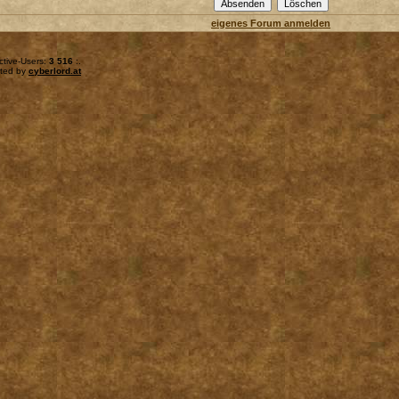
eigenes Forum anmelden
ctive-Users:
3 516
:.
sted by
cyberlord.at