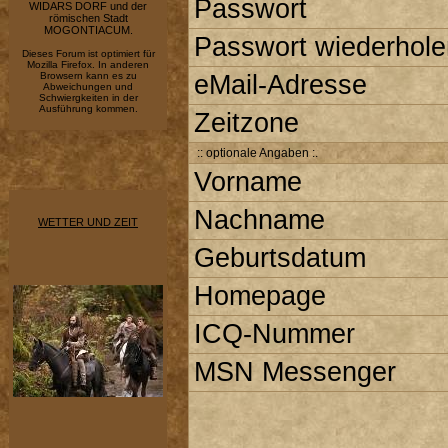
Passwort
WIDARS DORF und der
römischen Stadt
MOGONTIACUM.
Passwort wiederhole
Dieses Forum ist optimiert für
Mozilla Firefox. In anderen
Browsern kann es zu
eMail-Adresse
Abweichungen und
Schwiergkeiten in der
Ausführung kommen.
Zeitzone
:: optionale Angaben :.
Vorname
Nachname
WETTER UND ZEIT
Geburtsdatum
Homepage
ICQ-Nummer
MSN Messenger