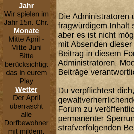
Jahr
Wir spielen im
Die Administratoren
Jahr 15n. Chr.
fragwürdigem Inhalt 
Monate
aber es ist nicht mög
Mitte April -
mit Absenden dieser 
Mitte Juni
Beitrag in diesem F
Bitte
Administratoren, Mod
berücksichtigt
Beiträge verantwortli
das in eurem
Play
Wetter
Du verpflichtest dic
Der April
gewaltverherrlichend
überrascht
Forum zu veröffentli
alle
permanenter Sperrung
Dorfbewohner
strafverfolgenden B
mit mildem,