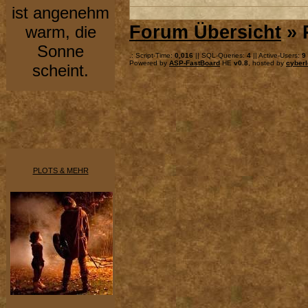
ist angenehm
Forum Übersicht
» 
warm, die
Sonne
.: Script-Time:
0,016
|| SQL-Queries:
4
|| Active-Users:
9
Powered by
ASP-FastBoard
HE
v0.8
, hosted by
cyberl
scheint.
PLOTS & MEHR