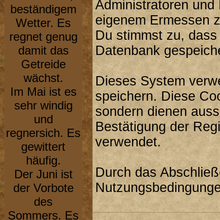
Administratoren und
beständigem
eigenem Ermessen zu
Wetter. Es
Du stimmst zu, dass
regnet genug
Datenbank gespeiche
damit das
Getreide
wächst.
Dieses System verwe
Im Mai ist es
speichern. Diese Co
sehr windig
sondern dienen aussc
und
Bestätigung der Reg
regnersich. Es
verwendet.
gewittert
häufig.
Durch das Abschließ
Der Juni ist
Nutzungsbedingunge
der Vorbote
des
Sommers. Es