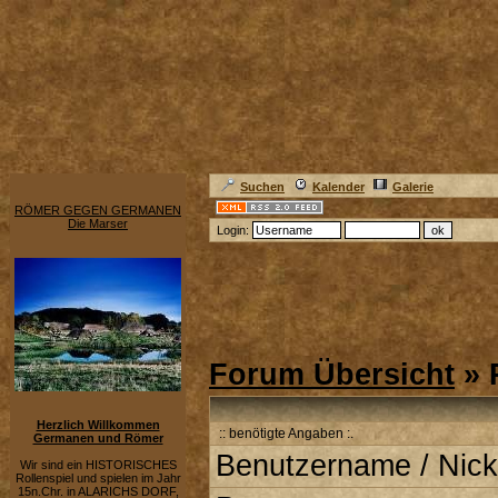
Suchen
Kalender
Galerie
RÖMER GEGEN GERMANEN
Die Marser
Login:
Forum Übersicht
» 
Herzlich Willkommen
:: benötigte Angaben :.
Germanen und Römer
Benutzername / Nick
Wir sind ein HISTORISCHES
Rollenspiel und spielen im Jahr
15n.Chr. in ALARICHS DORF,