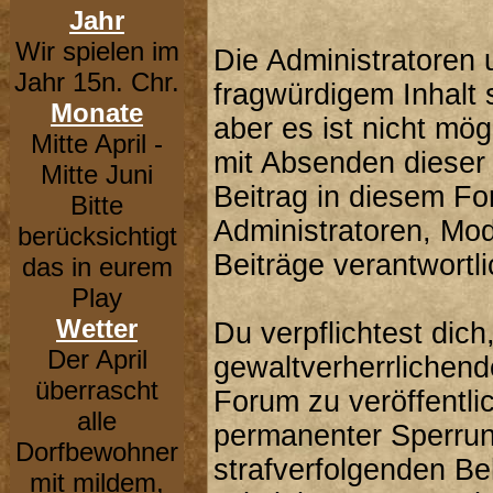
Jahr
Wir spielen im
Die Administratoren
Jahr 15n. Chr.
fragwürdigem Inhalt 
Monate
aber es ist nicht mög
Mitte April -
mit Absenden dieser 
Mitte Juni
Beitrag in diesem F
Bitte
Administratoren, Mod
berücksichtigt
Beiträge verantwortli
das in eurem
Play
Wetter
Du verpflichtest dic
Der April
gewaltverherrlichend
überrascht
Forum zu veröffentli
alle
permanenter Sperrung
Dorfbewohner
strafverfolgenden B
mit mildem,