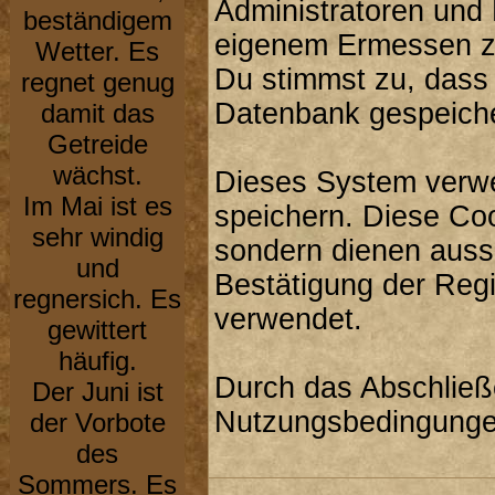
Administratoren und
beständigem
eigenem Ermessen zu
Wetter. Es
Du stimmst zu, dass
regnet genug
Datenbank gespeiche
damit das
Getreide
wächst.
Dieses System verwe
Im Mai ist es
speichern. Diese Co
sehr windig
sondern dienen aussc
und
Bestätigung der Reg
regnersich. Es
verwendet.
gewittert
häufig.
Durch das Abschließ
Der Juni ist
Nutzungsbedingunge
der Vorbote
des
Sommers. Es