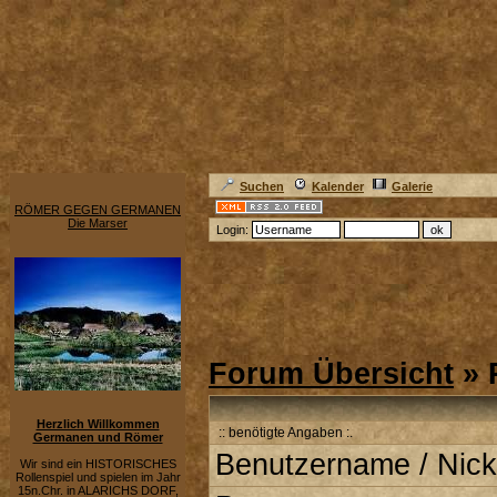
Suchen
Kalender
Galerie
RÖMER GEGEN GERMANEN
Die Marser
Login:
Forum Übersicht
» 
Herzlich Willkommen
:: benötigte Angaben :.
Germanen und Römer
Benutzername / Nick
Wir sind ein HISTORISCHES
Rollenspiel und spielen im Jahr
15n.Chr. in ALARICHS DORF,