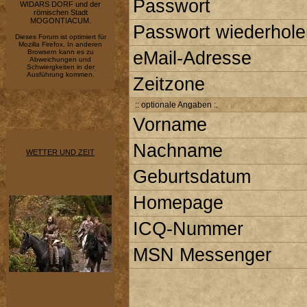
Passwort
WIDARS DORF und der
römischen Stadt
MOGONTIACUM.
Passwort wiederhole
Dieses Forum ist optimiert für
Mozilla Firefox. In anderen
Browsern kann es zu
eMail-Adresse
Abweichungen und
Schwiergkeiten in der
Ausführung kommen.
Zeitzone
:: optionale Angaben :.
Vorname
Nachname
WETTER UND ZEIT
Geburtsdatum
Homepage
ICQ-Nummer
MSN Messenger