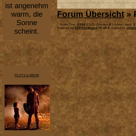
ist angenehm
Forum Übersicht
» 
warm, die
Sonne
.: Script-Time:
0,016
|| SQL-Queries:
4
|| Active-Users:
3
Powered by
ASP-FastBoard
HE
v0.8
, hosted by
cyberl
scheint.
PLOTS & MEHR