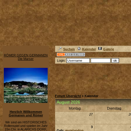
Suchen
Kalender
Galerie
RÖMER GEGEN GERMANEN
Die Marser
Login:
Forum Übersicht
» Kalender
August 2026
Montag
Dienstag
Herzlich Willkommen
27
2
Germanen und Römer
Wir sind ein HISTORISCHES
Rollenspiel und spielen im Jahr
3
15n.Chr. in ALARICHS DORF,
Geb:
msietvodon