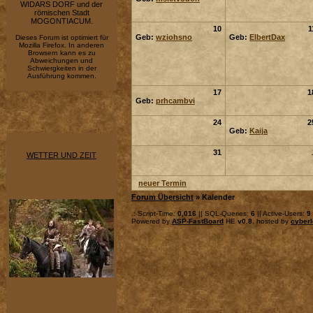
WIDARS DORF und der
römischen Stadt
MOGONTIACUM.
10
1
Geb:
wziohsno
Geb:
ElbertDax
Dieses Forum ist optimiert für
Mozilla Firefox. In anderen
Browsern kann es zu
Abweichungen und
Schwiergkeiten in der
Ausführung kommen.
17
1
Geb:
prhcambvi
24
2
Geb:
Kaija
31
WETTER UND ZEIT
neuer Termin
Forum Übersicht
» Kalender
.: Script-Time:
0,016
|| SQL-Queries:
6
|| Active-Users:
9
Powered by
ASP-FastBoard
HE
v0.8
, hosted by
cyberl