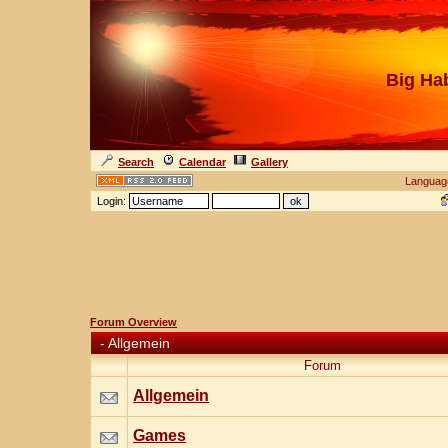
Big Ha
Search
Calendar
Gallery
Languag
Login:
Forum Overview
-
Allgemein
Forum
Allgemein
Games