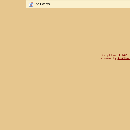
no Events
.: Script-Time:
0.047
||
Powered by
ASP-Fas