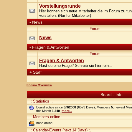
Vorstellungsrunde
Hier können sich neue Mitarbeiter die im Forum zu tu
vorstellen. (Nur für Mitarbeiter)
-
News
Forum
News
-
Fragen & Antworten
Forum
Fragen & Antworten
Hast du eine Frage? Schreib sie hier rein...
+
Staff
Forum Overview
.: Board - Info :.
:: Statistics :.
Board active since
8/9/2008
(6573 Days), Members
5
, newest Me
this Month
1,440
,
more ..
:: Members online :.
none online
:: Calendar-Events (next 14 Days) :.