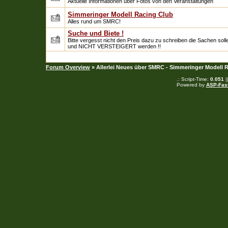
Aktuelle Informationen uber Fotos von den Veranstaltungen
Simmeringer Modell Racing Club
Alles rund um SMRC!
Suche und Biete !
Bitte vergesst nicht den Preis dazu zu schreiben die Sachen soll
und NICHT VERSTEIGERT werden !!
Forum Overview
» Allerlei Neues über SMRC - Simmeringer Modell 
.: Script-Time:
0.051
|
Powered by
ASP-Fas