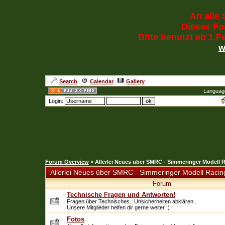
An alle 
Dieses For
Bitte benutzt ab 1.
w
Search
Calendar
Gallery
Languag
Login:
Forum Overview
» Allerlei Neues über SMRC - Simmeringer Modell 
Allerlei Neues über SMRC - Simmeringer Modell Racin
Forum
Technische Fragen und Antworten!
Fragen über Technisches.. Unsicherheiten abklären..
Unsere Mitglieder helfen dir gerne weiter ;)
Fotos