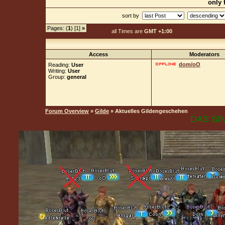
only 
sort by
Pages: (
1
) [1]
»
all Times are
GMT +1:00
Access
Moderators
dom/oO
Reading:
User
Writing:
User
Group:
general
Forum Overview
»
Gilde
» Aktuelles Gildengeschehen
DAS SIN