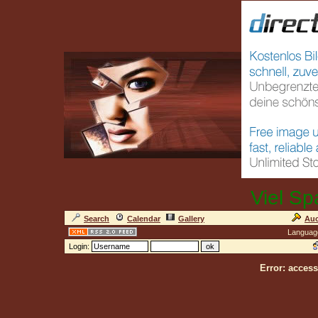
Viel Sp
Search
Calendar
Gallery
Auc
Languag
Login:
Error: access