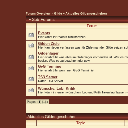
Forum Overview
»
Gilde
» Aktuelles Gildengeschehen
»
Sub-Forums
Forum
Events
Hier könnt ihr Events hineinsetzen
Gilden Ziele
Hier kann jeder verfassen was für Ziele man der Gilde setzen sol
Gildenlager
Hier erfahrt ihr was alles im Gildenlager vorhanden ist. Wer es 
besitzt. Was es zu beachten gibt usw.
GvG Termine
Hier erfahrt ihr wenn nen GvG Termin ist
TS3 Server
Daten TS3 Server
Wünsche, Lob, Kritik
Hier könnt ihr euren wünschen, Lob und Kritik freien lauf lassen 
Pages: (
1
) [1]
»
Aktuelles Gildengeschehen
Topic