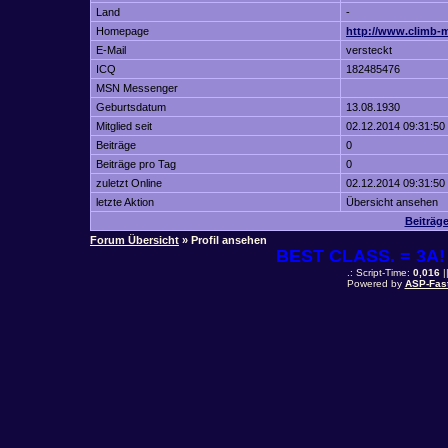
Land
-
Homepage
http://www.climb-m
E-Mail
versteckt
ICQ
182485476
MSN Messenger
Geburtsdatum
13.08.1930
Mitglied seit
02.12.2014 09:31:50
Beiträge
0
Beiträge pro Tag
0
zuletzt Online
02.12.2014 09:31:50
letzte Aktion
Übersicht ansehen
Beiträg
Forum Übersicht
» Profil ansehen
BEST CLASS. = 3A! 
.: Script-Time:
0,016
|
Powered by
ASP-Fas