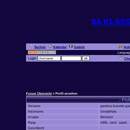
3A KLAS
Suchen
Kalender
Galerie
Auk
Languag
Login:
Cha
Forum Übersicht
» Profil ansehen
.: Pro
Vorname
pandora bracelet gu
Nachname
GeraldHats
Gruppe
Benutzer
Rang
n00b . nerd . spast .
Geschlecht
-