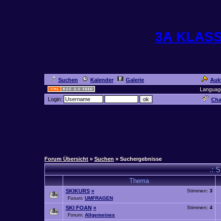
3A KLAS
Suchen
Kalender
Galerie
Auk
Languag
Login:
Cha
Forum Übersicht
»
Suchen
» Suchergebnisse
.: 
Thema
SKIKURS
»
Stimmen:
3
Forum:
UMFRAGEN
SKI FOAN
»
Stimmen:
4
Forum:
Allgemeines