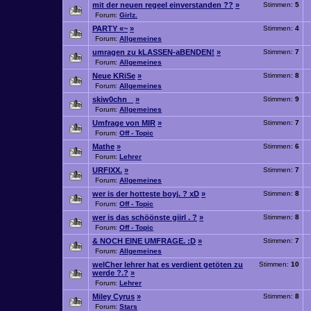
mit der neuen regeel einverstanden ??
»
Stimmen:
5
Forum:
Girlz.
PARTY «~
»
Stimmen:
4
Forum:
Allgemeines
umragen zu kLASSEN-aBENDEN!
»
Stimmen:
7
Forum:
Allgemeines
Neue KRiSe
»
Stimmen:
8
Forum:
Allgemeines
skiw0chn _
»
Stimmen:
9
Forum:
Allgemeines
Umfrage von MIR
»
Stimmen:
7
Forum:
Off - Topic
Mathe
»
Stimmen:
6
Forum:
Lehrer
URFIXX.
»
Stimmen:
7
Forum:
Allgemeines
wer is der hotteste boyj. ? xD
»
Stimmen:
8
Forum:
Off - Topic
wer is das schöönste giirl . ?
»
Stimmen:
8
Forum:
Off - Topic
& NOCH EINE UMFRAGE. :D
»
Stimmen:
7
Forum:
Allgemeines
welCher lehrer hat es verdient getöten zu
Stimmen:
10
werde ?.?
»
Forum:
Lehrer
Miley Cyrus
»
Stimmen:
8
Forum:
Stars