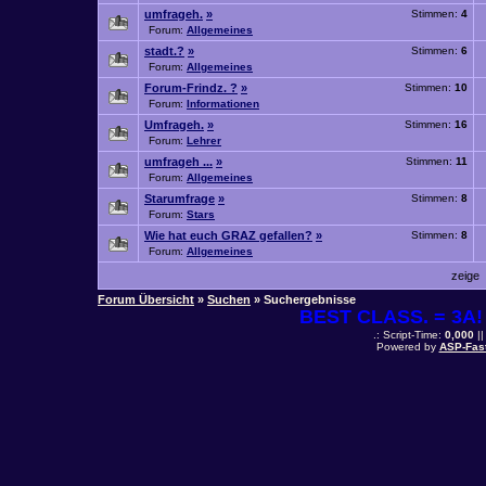
umfrageh.
»
Stimmen:
4
Forum:
Allgemeines
stadt.?
»
Stimmen:
6
Forum:
Allgemeines
Forum-Frindz. ?
»
Stimmen:
10
Forum:
Informationen
Umfrageh.
»
Stimmen:
16
Forum:
Lehrer
umfrageh ...
»
Stimmen:
11
Forum:
Allgemeines
Starumfrage
»
Stimmen:
8
Forum:
Stars
Wie hat euch GRAZ gefallen?
»
Stimmen:
8
Forum:
Allgemeines
zeige
Forum Übersicht
»
Suchen
» Suchergebnisse
BEST CLASS. = 3A! 
.: Script-Time:
0,000
||
Powered by
ASP-Fas